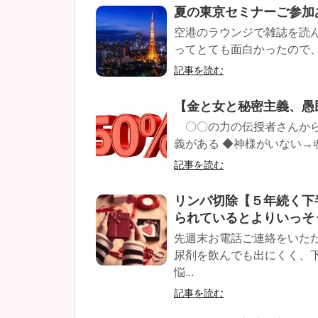
夏の東京セミナーご参加
空港のラウンジで雑誌を読
ってとても面白かったので、
記事を読む
【金と女と秘密主義、愚
〇〇の力の伝授者さんから
義がある ◆神様がいない→魂
記事を読む
リンパ切除【５年続く下
られているとよりいっそ
先週末お電話ご連絡をいた
尿剤を飲んでも出にくく、
悩...
記事を読む