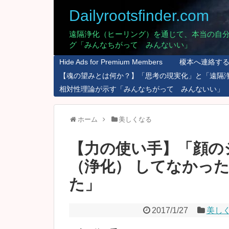
Dailyrootsfinder.com
遠隔浄化（ヒーリング）を通じて、本当の自
グ「みんなちがって みんないい」
Hide Ads for Premium Members
榎本へ連絡す
【魂の望みとは何か？】「思考の現実化」と「遠隔
相対性理論が示す「みんなちがって みんないい」
ホーム
美しくなる
【力の使い手】「顔の
（浄化） してなかっ
た」
2017/1/27
美し