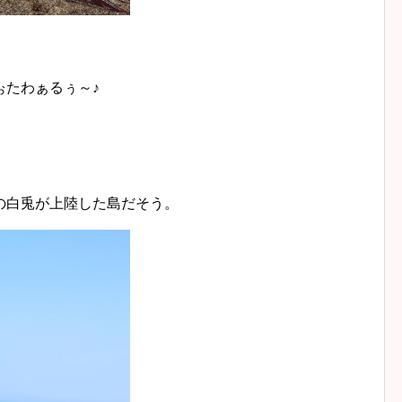
ぉたわぁるぅ～♪
の白兎が上陸した島だそう。