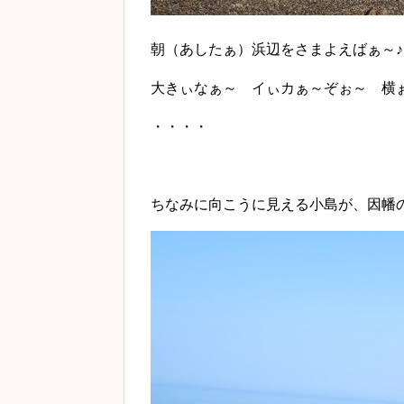
朝（あしたぁ）浜辺をさまよえばぁ～♪
大きぃなぁ～ イぃカぁ～ぞぉ～ 横
・・・・
ちなみに向こうに見える小島が、因幡