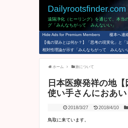
Dailyrootsfinder.com
遠隔浄化（ヒーリング）を通じて、本当
グ「みんなちがって みんないい」
Hide Ads for Premium Members
榎本へ連
【魂の望みとは何か？】「思考の現実化」と「
相対性理論が示す「みんなちがって みんない
ホーム
旅について
日本医療発祥の地【
使い手さんにおあい
2018/3/27
2018/4/10
鳥取に来ています。