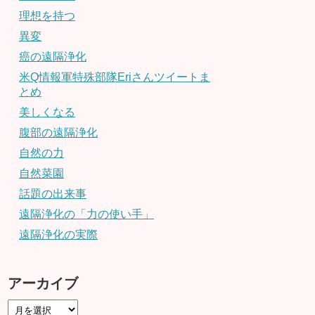
理想を持つ
異変
癌の遠隔浄化
米Q情報軍特殊部隊Eriさんツイートま
とめ
美しくなる
腹部の遠隔浄化
自然の力
自然菜園
話題の出来事
遠隔浄化の「力の使い手」
遠隔浄化の実際
アーカイブ