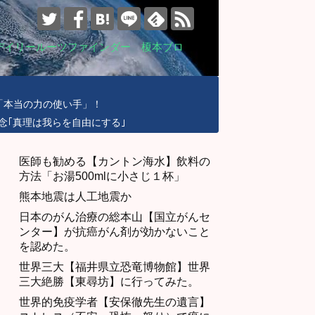
デイリールーツファインダー 榎本ブロ
「本当の力の使い手」！
念｢真理は我らを自由にする｣
医師も勧める【カントン海水】飲料の
方法「お湯500mlに小さじ１杯」
熊本地震は人工地震か
日本のがん治療の総本山【国立がんセ
ンター】が抗癌がん剤が効かないこと
を認めた。
世界三大【福井県立恐竜博物館】世界
三大絶勝【東尋坊】に行ってみた。
世界的免疫学者【安保徹先生の遺言】