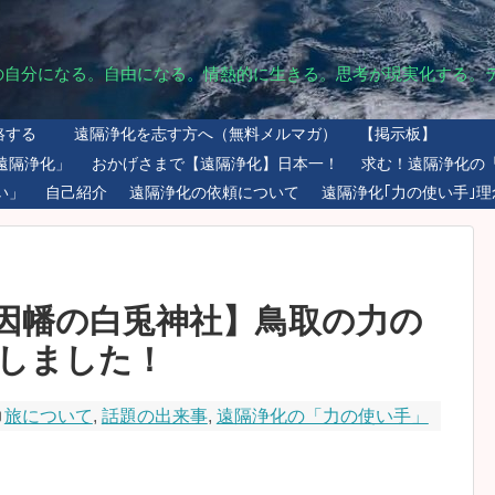
の自分になる。自由になる。情熱的に生きる。思考が現実化する。
絡する
遠隔浄化を志す方へ（無料メルマガ）
【掲示板】
遠隔浄化」
おかげさまで【遠隔浄化】日本一！
求む！遠隔浄化の
い」
自己紹介
遠隔浄化の依頼について
遠隔浄化｢力の使い手｣理
因幡の白兎神社】鳥取の力の
しました！
旅について
,
話題の出来事
,
遠隔浄化の「力の使い手」