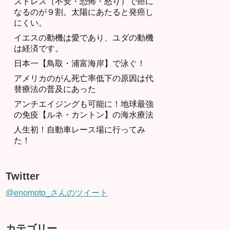
ストレス（不安・恐怖・怒り）で癌に
なるのが９割。太陽にあたると発癌し
にくい。
イエスの動機は愛であり、ユダの動機
は経済です。
日本一【鳥取・浦富海岸】で泳ぐ！
アメリカのがん死亡率低下の原因は代
替療法の普及にあった
アンチエイジングも可能に！地球最強
の免疫【ルネ・カントン】の海水療法
人生初！自動車レース場に行ってみ
た！
Twitter
@enomoto_さんのツイート
カテゴリー