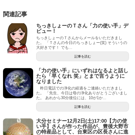
関連記事
ちっきしょーのＴさん「力の使い手」デ
ビュー！
ちっきしょーのＴさんからメールをいただきまし
た。 「Ｔさんの今日のちっきしょー(笑) そういうの
大好きです！ でも...
記事を読む
「力の使い手」にいずれはなるよと話し
たら「早くなれ 笑」とまで言うように
なりました
昨日電話での浄化の経過をご連絡いただきまし
た。 「先生、今日は母の浄化ありがとうございまし
た。 あれから30分後位には、10が1か...
記事を読む
大分セミナー12月2日(土)17:00【力の使
い手】さんが作った作品が、豊後大野市
の特産品として、台東区の区長さんに進