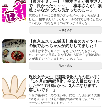
【東京セミナー】「榎本さんが榎本さん
で、良かった～～～」「榎本さんが、素
敵じゃなかったら良かったのに～」
東京セミナーにご参加の方からメールをいただきま
した。 榎本さん ゆっくりメールを打てる時にと思っ
ていたら、お礼を言うのがすっかり遅くなっ...
記事を読む
【東京ムスリム飯店】東京スカイツリー
の横でおっちゃんが釣りしてました！
先週末は東京でセミナーをさせていただきまいし
た。 たった２日前の急な案内にも関わらず10名弱の
方が来てくださいました。 このくら...
記事を読む
現役女子大生【遠隔浄化の力の使い手】
「1ヶ月の継続浄化、今２人目になりま
した^^* 7月8日から、3人になります。
嬉しいです！」
５月の後半に「力の使い手」になった現役女子大生
のYさん 今日、浄化の相談の後の追伸で以下のメッ
セージをいただきました。 ・・...