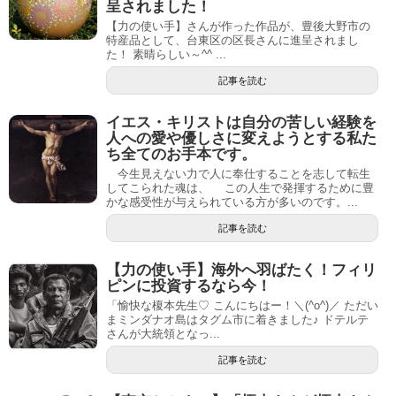
呈されました！
【力の使い手】さんが作った作品が、豊後大野市の
特産品として、台東区の区長さんに進呈されまし
た！ 素晴らしい～^^ ...
記事を読む
イエス・キリストは自分の苦しい経験を
人への愛や優しさに変えようとする私た
ち全てのお手本です。
今生見えない力で人に奉仕することを志して転生
してこられた魂は、 この人生で発揮するために豊
かな感受性が与えられている方が多いのです。...
記事を読む
【力の使い手】海外へ羽ばたく！フィリ
ピンに投資するなら今！
「愉快な榎本先生♡ こんにちはー！＼(^o^)／ ただい
まミンダナオ島はタグム市に着きました♪ ドテルテ
さんが大統領となっ...
記事を読む