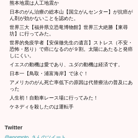
熊本地震は人工地震か
日本のがん治療の総本山【国立がんセンター】が抗癌が
ん剤が効かないことを認めた。
世界三大【福井県立恐竜博物館】世界三大絶勝【東尋
坊】に行ってみた。
世界的免疫学者【安保徹先生の遺言】ストレス（不安・
恐怖・怒り）で癌になるのが９割。太陽にあたると発癌
しにくい。
イエスの動機は愛であり、ユダの動機は経済です。
日本一【鳥取・浦富海岸】で泳ぐ！
アメリカのがん死亡率低下の原因は代替療法の普及にあ
った
人生初！自動車レース場に行ってみた！
ケネディを殺したのは運転手
Twitter
@enomoto_さんのツイート