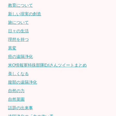
教育について
新しい現実の創造
旅について
日々の生活
理想を持つ
異変
癌の遠隔浄化
米Q情報軍特殊部隊Eriさんツイートまとめ
美しくなる
腹部の遠隔浄化
自然の力
自然菜園
話題の出来事