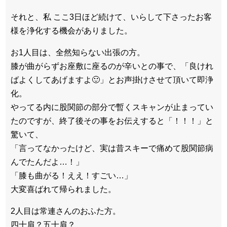
それと、私 ここ3日ほど続けて、
いらして下さったお客
様を浄化する機会がありました。
お1人目は、全然知らない出張の方。
膝が曲がらずお座敷に座るのが辛いとの事で、「
良けれ
ばよくしてあげますよ🙂」とお声掛けさせて頂いて即浄
化。
やってる内に股関節の部分で暫くスキャンが止まってい
たのですが
、終了後その事をお伝えすると「！！！」と
驚いて、
「言ってなかったけど、
実は昔スキーで痛めて股関節病
んでたんだよ…！」
「膝も曲がる！ええ！すごい…」
大変喜ばれて帰られました。
2人目は常連さんのおふた方。
四十肩？五十肩？