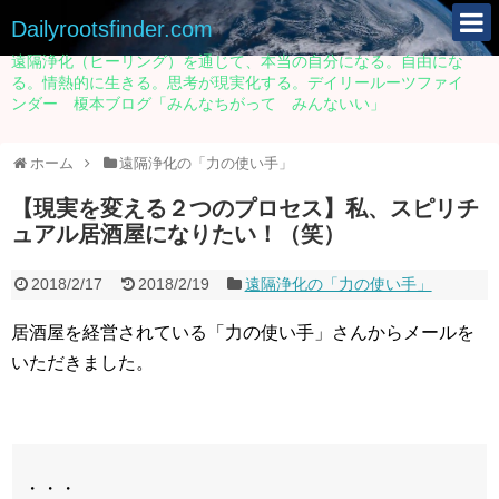
Dailyrootsfinder.com
遠隔浄化（ヒーリング）を通じて、本当の自分になる。自由にな
る。情熱的に生きる。思考が現実化する。デイリールーツファイ
ンダー 榎本ブログ「みんなちがって みんないい」
ホーム
遠隔浄化の「力の使い手」
【現実を変える２つのプロセス】私、スピリチ
ュアル居酒屋になりたい！（笑）
2018/2/17
2018/2/19
遠隔浄化の「力の使い手」
居酒屋を経営されている「力の使い手」さんからメールを
いただきました。
・・・