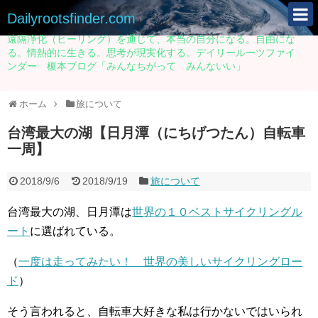
Dailyrootsfinder.com
遠隔浄化（ヒーリング）を通じて、本当の自分になる。自由にな
る。情熱的に生きる。思考が現実化する。デイリールーツファイ
ンダー 榎本ブログ「みんなちがって みんないい」
ホーム
旅について
台湾最大の湖【日月潭（にちげつたん）自転車
一周】
2018/9/6
2018/9/19
旅について
台湾最大の湖、日月潭は
世界の１０ベストサイクリングル
ート
に選ばれている。
（
一度は走ってみたい！ 世界の美しいサイクリングロー
ド
）
そう言われると、自転車大好きな私は行かないではいられ