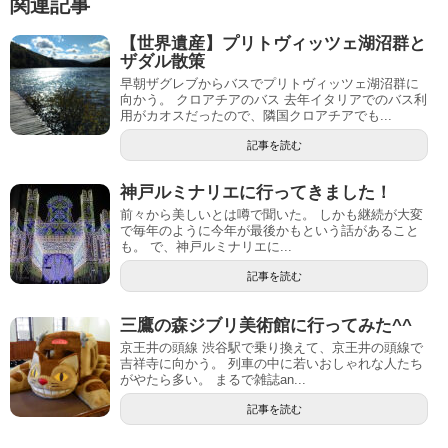
関連記事
【世界遺産】プリトヴィッツェ湖沼群と
ザダル散策
早朝ザグレブからバスでプリトヴィッツェ湖沼群に
向かう。 クロアチアのバス 去年イタリアでのバス利
用がカオスだったので、隣国クロアチアでも...
記事を読む
神戸ルミナリエに行ってきました！
前々から美しいとは噂で聞いた。 しかも継続が大変
で毎年のように今年が最後かもという話があること
も。 で、神戸ルミナリエに...
記事を読む
三鷹の森ジブリ美術館に行ってみた^^
京王井の頭線 渋谷駅で乗り換えて、京王井の頭線で
吉祥寺に向かう。 列車の中に若いおしゃれな人たち
がやたら多い。 まるで雑誌an...
記事を読む