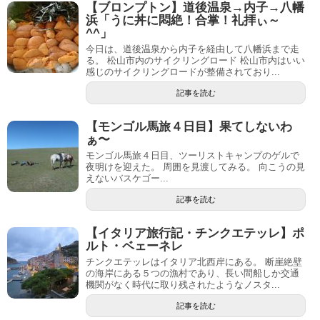
【ブロンプトン】道後温泉→内子→八幡
浜「うに丼に悶絶！合掌！礼拝ぃ～
^^」
今日は、道後温泉から内子を経由して八幡浜まで走
る。 松山市内のサイクリングロード 松山市内はいい
感じのサイクリングロードが整備されており...
記事を読む
【モンゴル馬旅４日目】果てしないわ
ぁ〜
モンゴル馬旅４日目、ツーリストキャンプのゲルで
夜明けを迎えた。 周囲を見渡してみる。 向こうの見
えないバスケゴー...
記事を読む
【イタリア旅行記・チンクエテッレ】ポ
ルト・ベェーネレ
チンクエテッレはイタリア北西岸にある。 断崖絶壁
の海岸にある５つの漁村であり、長い間船しか交通
機関がなく時代に取り残されたようなノスタ...
記事を読む