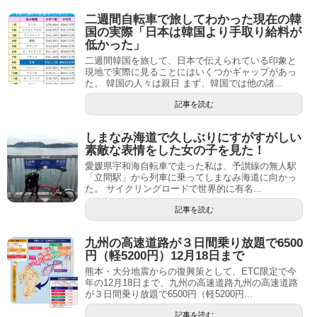
二週間自転車で旅してわかった現在の韓
国の実際「日本は韓国より手取り給料が
低かった」
二週間韓国を旅して、日本で伝えられている印象と
現地で実際に見ることにはいくつかギャップがあっ
た。 韓国の人々は親日 まず、韓国では他の諸...
記事を読む
しまなみ海道で久しぶりにすがすがしい
素敵な表情をした女の子を見た！
愛媛県宇和海自転車で走った私は、予讃線の無人駅
「立間駅」から列車に乗ってしまなみ海道に向かっ
た。 サイクリングロードで世界的に有名...
記事を読む
九州の高速道路が３日間乗り放題で6500
円（軽5200円）12月18日まで
熊本・大分地震からの復興策として、ETC限定で今
年の12月18日まで、九州の高速道路九州の高速道路
が３日間乗り放題で6500円（軽5200円...
記事を読む