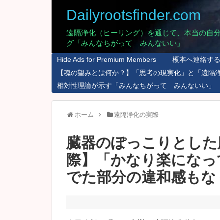
Dailyrootsfinder.com
遠隔浄化（ヒーリング）を通じて、本当の自
グ「みんなちがって みんないい」
Hide Ads for Premium Members
榎本へ連絡す
【魂の望みとは何か？】「思考の現実化」と「遠隔
相対性理論が示す「みんなちがって みんないい」
ホーム
遠隔浄化の実際
臓器のぽっこりとした
際】「かなり楽になっ
でた部分の違和感もな