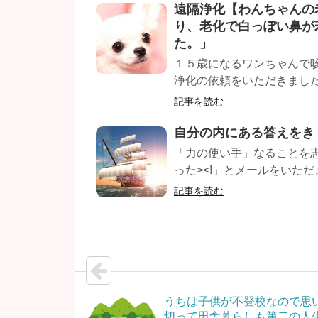
遠隔浄化【わんちゃんの
り、老化で白っぽい鼻が
た。」
１５歳になるワンちゃんで
浄化の依頼をいただきました
記事を読む
自分の内にある答えをき
「力の使い手」なることを
った><!」とメールをいただ
記事を読む
うちは子供が不登校なので思
切って田舎暮らしも第二の人