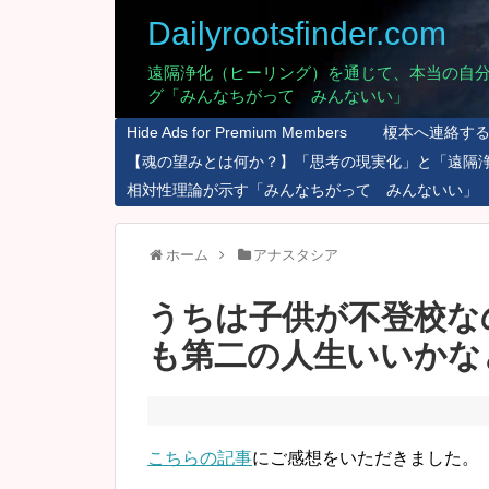
Dailyrootsfinder.com
遠隔浄化（ヒーリング）を通じて、本当の自
グ「みんなちがって みんないい」
Hide Ads for Premium Members
榎本へ連絡す
【魂の望みとは何か？】「思考の現実化」と「遠隔
相対性理論が示す「みんなちがって みんないい」
ホーム
アナスタシア
うちは子供が不登校な
も第二の人生いいかな
こちらの記事
にご感想をいただきました。