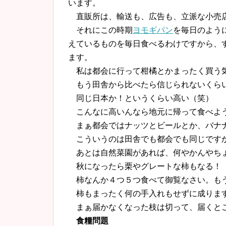
います。
直販所は、輸送も、広告も、立派な小売
それにこの時期
ヨモギパン
を毎日のよう
えているものを毎日食べるわけですから、
ます。
私は都会に行って柑橘とかまったく買う
もう田舎から比べたら信じられないくら
同じ日本か！というくらい高い（笑）
こんなに高いんなら地元に帰って食べよ
まぁ都会ではナッツとビールとか、バナ
こういうのは田舎でも都会でも同じです
あとは自然菜園があれば、何やかんやち
秋になったら栗やグレートな柿もなる！
柿なんか４つ５つ食べて御覧なさい。も
柿もまったく何の手入れもせずに成りま
まぁ届かなくなった枝は切って、届くとこ
食糧問題