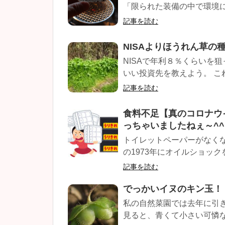
「限られた装備の中で環境に
記事を読む
NISAよりほうれん草の
NISAで年利８％くらいを狙
いい投資先を教えよう。 これだ
記事を読む
食料不足【真のコロナウ
っちゃいましたねぇ～^^
トイレットペーパーがなくな
の1973年にオイルショック
記事を読む
でっかいイヌのキン玉！
私の自然菜園では去年に引
見ると、青くて小さい可憐な花