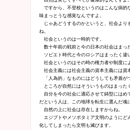
ですから、
不登校という
の
はこんな病的
味まっとうな感覚なんですよ。
じゃあどうする
の
かというと、
社会より
ね。
社会という
の
は一時的です。
数十年前
の
戦前と今
の
日本
の
社会はまっ
ソビエト時代と今
の
ロシアはまったく違
社会という
の
はその時
の
権力者や制度に
社会主義には社会主義の資本主義には資本
「人為的」なものにはどうしても矛盾が
ところが自然にはそういうも
の
はまった
自分を今
の
社会に適応させて鋳型にはめ
だという人は、
こ
の
地球を転生に選んだ魂
自然
の
上に社会は存在しますからね。
エジプトやメソポタミア文明
の
ようにど
化してしまったら文明も滅びます。