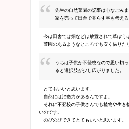
先生
の
自然菜園
の
記事は心なごみま
家を売って田舎で暮らす事も考える
今は田舎では畑などは放置されて草ぼう
菜園のあるようなところでも安く借りた
うちは子供が不登校な
の
で思い切っ
ると選択肢が少し広がりました。
とてもいいと思います。
自然には治癒力があるんですよ。
それに不登校
の
子供さんでも植物や生き
い
の
です。
の
び
の
びできてとてもいいと思います。