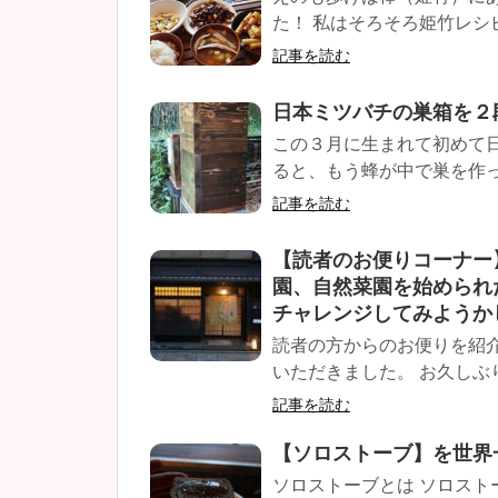
た！ 私はそろそろ姫竹レシ
記事を読む
日本ミツバチの巣箱を２
この３月に生まれて初めて
ると、もう蜂が中で巣を作って
記事を読む
【読者のお便りコーナー
園、自然菜園を始められ
チャレンジしてみようか
読者の方からのお便りを紹介す
いただきました。 お久しぶり
記事を読む
【ソロストーブ】を世界
ソロストーブとは ソロス