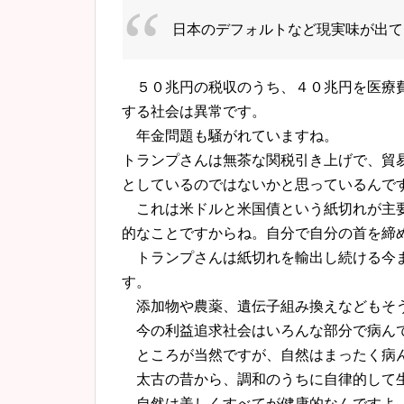
日本
の
デフォルトなど現実味が出て
５０兆円
の
税収
の
うち、４０兆円を医療
する社会は異常です。
年金問題も騒がれていますね。
トランプさんは無茶な関税引き上げで、貿
としている
の
ではないかと思っている
んで
これは米ドルと米国債という紙切れが主
的なことですからね。自分で自分
の
首を締
トランプさんは紙切れを輸出し続ける今
す。
添加物や農薬、遺伝子組み換えなどもそ
今の利益追求社会はいろんな部分で病ん
ところが当然ですが、自然はまったく病
太古
の
昔から、調和のうちに自律的して
自然は美しくすべてが健康的なんですよ