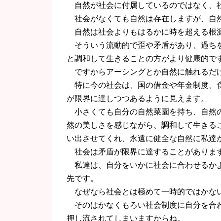
自然が社会に付属している
の
ではなく、
社会がなくても自然は存在しますが、
自
自然は社会よりもはるかに時を超える根
そういう流動的で歪や矛盾があり、
過ち
と調和して生きることの方がより健康的で
ですからアーシングとか自然に触れるだ
特に今の社会は、国の借金や年金制度、食
が限界に達しつつあるように見えます。
小さくても自分
の
自然菜園を持ち、自然
然
の
美しさを感じながら、調和して生きる
い出させてくれ、
永遠に健全な自然に私達
社会は矛盾が限界に達することがあります
私達は、自分をいかに社会に合わせるか
先です。
なぜなら社会とは極めて一時的ではかな
そのはかなくもろい社会制度に自分を合わ
押し流されてしまいますからね。