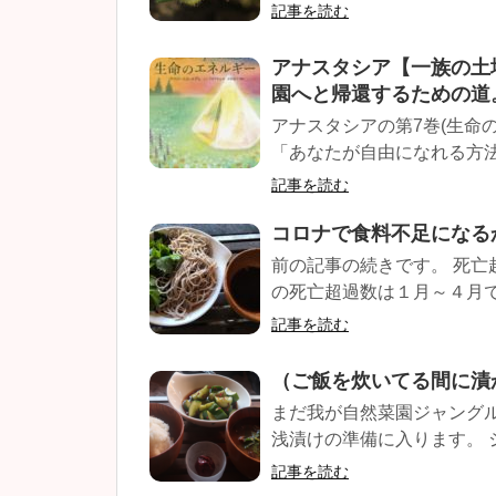
記事を読む
アナスタシア【一族の土
園へと帰還するための道
アナスタシアの第7巻(生命
「あなたが自由になれる方法が
記事を読む
コロナで食料不足になる
前の記事の続きです。 死亡
の死亡超過数は１月～４月で最
記事を読む
（ご飯を炊いてる間に漬
まだ我が自然菜園ジャング
浅漬けの準備に入ります。 ジ
記事を読む