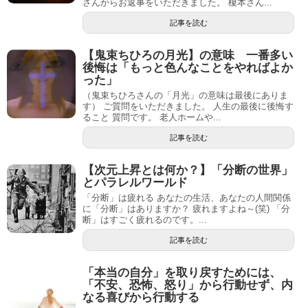
さんからお返事をいただきました。 榎本さん...
記事を読む
【鬼束ちひろの月光】の意味 一番多い
後悔は「もっと色んなことをやればよか
った」
（鬼束ちひろさんの「月光」の意味は最後にありま
す） ご質問をいただきました。 人生の最後に後悔す
ること 質問です。 老人ホームや...
記事を読む
【次元上昇とは何か？】「分断の世界」
とパラレルワールド
「分断」は疲れる あなたの生活、あなたの人間関係
に「分断」はありますか？ 疲れますよね～(笑) 「分
断」はすごく疲れるのです。...
記事を読む
「本当の自分」を取り戻すためには、
「不安、恐怖、怒り」から行動せず、内
なる喜びから行動する