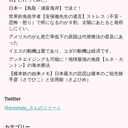
日本一【鳥取・浦富海岸】で泳ぐ！
世界的免疫学者【安保徹先生の遺言】ストレス（不安・
恐怖・怒り）で癌になるのが９割。太陽にあたると発癌
しにくい。
アメリカのがん死亡率低下の原因は代替療法の普及にあ
った
イエスの動機は愛であり、ユダの動機は経済です。
アンチエイジングも可能に！地球最強の免疫【ルネ・カ
ントン】の海水療法
【榎本姓の由来メモ】日本最大の悲恋は榎本のご祖先狭
手彦（さでひこ）と佐用姫（さよひめ）
Twitter
@enomoto_さんのツイート
カテゴリー