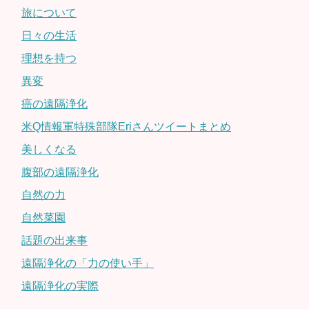
旅について
日々の生活
理想を持つ
異変
癌の遠隔浄化
米Q情報軍特殊部隊Eriさんツイートまとめ
美しくなる
腹部の遠隔浄化
自然の力
自然菜園
話題の出来事
遠隔浄化の「力の使い手」
遠隔浄化の実際