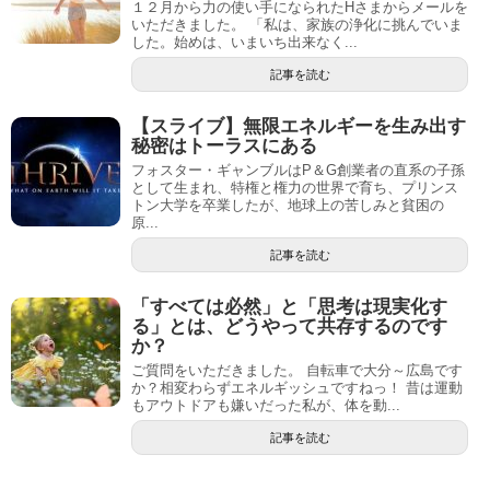
１２月から力の使い手になられたHさまからメールを
いただきました。 「私は、家族の浄化に挑んでいま
した。始めは、いまいち出来なく...
記事を読む
【スライブ】無限エネルギーを生み出す
秘密はトーラスにある
フォスター・ギャンブルはP＆G創業者の直系の子孫
として生まれ、特権と権力の世界で育ち、プリンス
トン大学を卒業したが、地球上の苦しみと貧困の
原...
記事を読む
「すべては必然」と「思考は現実化す
る」とは、どうやって共存するのです
か？
ご質問をいただきました。 自転車で大分～広島です
か？相変わらずエネルギッシュですねっ！ 昔は運動
もアウトドアも嫌いだった私が、体を動...
記事を読む