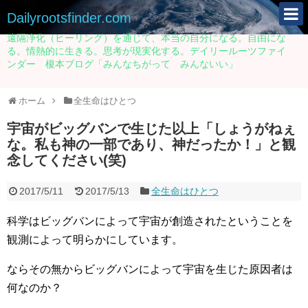
Dailyrootsfinder.com
遠隔浄化（ヒーリング）を通じて、本当の自分になる。自由にな
る。情熱的に生きる。思考が現実化する。デイリールーツファイ
ンダー 榎本ブログ「みんなちがって みんないい」
ホーム
全生命はひとつ
宇宙がビッグバンで生じた以上「しょうがねぇ
な。私も神の一部であり、神だったか！」と観
念してください(笑)
2017/5/11
2017/5/13
全生命はひとつ
科学はビッグバンによって宇宙が創造されたということを
観測によって明らかにしています。
ならその無からビッグバンによって宇宙を生じた原因者は
何なのか？