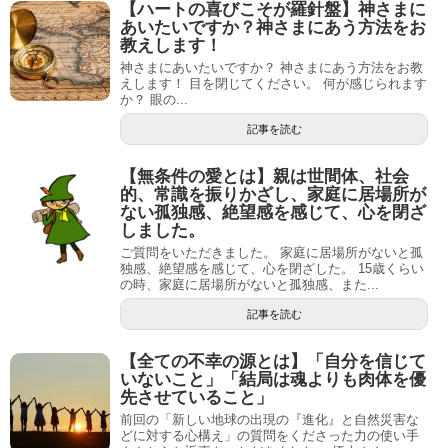
【ハートの喜びこそが羅針盤】神さまに
あいたいですか？神さまにあう方法をお
教えします！
神さまにあいたいですか？ 神さまにあう方法をお教
えします！ 目を閉じてください。 何が感じられます
か？ 眼の...
記事を読む
【無条件の愛とは】親は世間体、社会
的、常識を振りかざし、家庭に居場所が
ない孤独感、絶望感を感じて、心を閉ざ
しました。
ご質問をいただきました。 家庭に居場所がないと孤
独感、絶望感を感じて、心を閉ざした。 15歳くらい
の時、家庭に居場所がないと孤独感、また...
記事を読む
【全ての不幸の源とは】「自分を信じて
いないこと」「結局は魂よりも肉体を優
先させていること」
前回の「新しい地球の出現の『進化』と自然災害な
どに対する心構え」の質問をくださった力の使い手