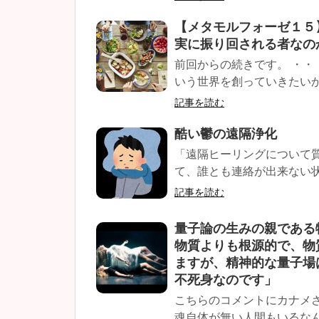
【メタモルフォーゼ１５
実に振り回される者なの
前回からの続きです。 ・・
いう世界を創っていきたいかの
記事を読む
酷い鬱の遠隔浄化
「遠隔ヒーリングについて
て、誰とも連絡が出来ない状
記事を読む
量子論の生みの親である
物質よりも根源的で、物
ますが、精神的な量子場
不死身なのです」
こちらのコメントにカナメ
魂自体が無い人間もいるなん