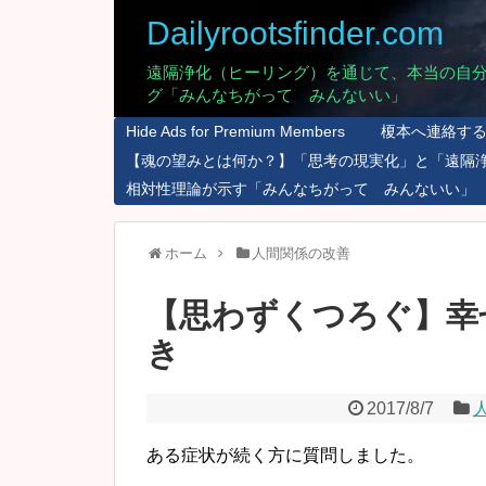
Dailyrootsfinder.com
遠隔浄化（ヒーリング）を通じて、本当の自
グ「みんなちがって みんないい」
Hide Ads for Premium Members
榎本へ連絡す
【魂の望みとは何か？】「思考の現実化」と「遠隔
相対性理論が示す「みんなちがって みんないい」
ホーム
人間関係の改善
【思わずくつろぐ】幸
き
2017/8/7
ある症状が続く方に質問しました。