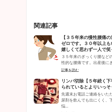
関連記事
【３５年来の慢性腰痛の
ゼロです。３０年以上も
嬉しくて思わず一人で笑
３５年来のぎっくり腰などの
性的な腰痛です。出産後にぎ
記事を読む
リンパ切除【５年続く下
られているとよりいっそ
先週末お電話ご連絡をいた
尿剤を飲んでも出にくく、
悩...