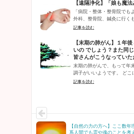
【遠隔浄化】「娘も魔
「病院・整体・整骨院でも
外科、整骨院、鍼灸に行くも
記事を読む
【末期の肺がん】１年後
いの でしょう？また同
皆さんがこうなっていた
末期の肺がんで、もって年
調子がいいようです。 どこ
記事を読む
【自然の力の方へ】ここ数年
系人間でも霊や魂のことを考