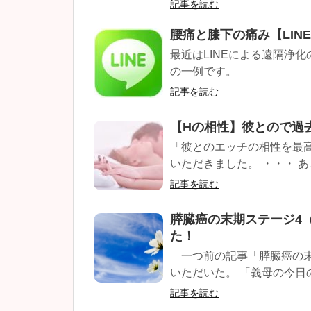
記事を読む
腰痛と膝下の痛み【LIN
最近はLINEによる遠隔浄化
の一例です。
記事を読む
【Hの相性】彼とので過
「彼とのエッチの相性を最
いただきました。 ・・・ あ
記事を読む
膵臓癌の末期ステージ4
た！
一つ前の記事「膵臓癌の末
いただいた。 「義母の今日の
記事を読む