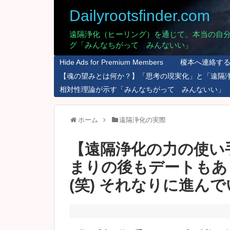
Dailyrootsfinder.com
遠隔浄化（ヒーリング）を通じて、本当の自
グ「みんなちがって みんないい」
Hide Ads for Premium Members
榎本へ連絡す
【魂の望みとは何か？】「思考の現実化」と「遠隔
相対性理論が示す「みんなちがって みんないい」
ホーム
遠隔浄化の実際
【遠隔浄化の力の使い
まりの後もデートもあ
(笑) それなりに進ん