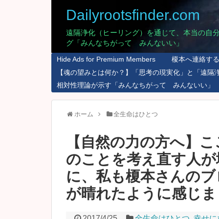
Dailyrootsfinder.com
遠隔浄化（ヒーリング）を通じて、本当の自
グ「みんなちがって みんないい」
Hide Ads for Premium Members
榎本へ連絡す
【魂の望みとは何か？】「思考の現実化」と「遠隔
相対性理論が示す「みんなちがって みんないい」
ホーム
全生命はひとつ
【自然の力の方へ】こ
のことを考え直す人が
に、私も榎本さんのブ
が晴れたように感じま
2017/4/25
全生命はひとつ
,
幸せに