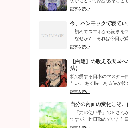
後かもという話があることも。
記事を読む
今、ハンモックで寝てい
初めてスマホから記事をア
なぜか? それは今日が満月
記事を読む
【白隠】の教える天国へ
法）
私の愛する日本のマスター
たい。 ある時、ある侍が彼を
記事を読む
自分の内面の変化こそ、
「力の使い手」のＦさんか
ですが、昨日勤めていた仕事
記事を読む