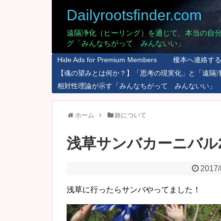
Dailyrootsfinder.com
遠隔浄化（ヒーリング）を通じて、本当の自
グ「みんなちがって みんないい」
Hide Ads for Premium Members
榎本へ連絡す
【魂の望みとは何か？】「思考の現実化」と「遠隔
相対性理論が示す「みんなちがって みんないい」
ホーム
旅について
浅草サンバカーニバル2
2017/
浅草に行ったらサンバやってました！