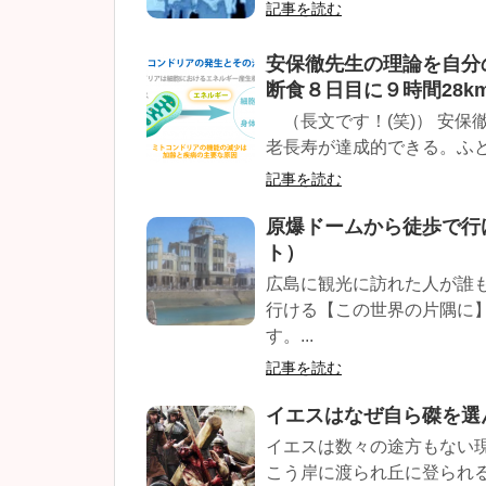
記事を読む
安保徹先生の理論を自分
断食８日目に９時間28k
（長文です！(笑)） 安保
老長寿が達成的できる。ふと
記事を読む
原爆ドームから徒歩で行
ト）
広島に観光に訪れた人が誰
行ける【この世界の片隅に
す。...
記事を読む
イエスはなぜ自ら磔を選
イエスは数々の途方もない
こう岸に渡られ丘に登られる