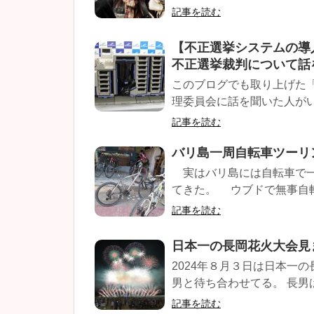
記事を読む
【不正選挙システムの導
不正選挙裁判について話
このブログでも取り上げた
理委員会に話を聞いた人がいた
記事を読む
バリ島一周自転車ツーリ
実はバリ島には自転車で一
てきた。 ウブドで無事自転
記事を読む
日本一の長岡花火大会見
2024年８月３日は日本一
男と待ち合わせてる。 長男は
記事を読む