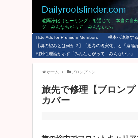
Dailyrootsfinder.com
遠隔浄化（ヒーリング）を通じて、本当の自
グ「みんなちがって みんないい」
Hide Ads for Premium Members
榎本へ連絡す
【魂の望みとは何か？】「思考の現実化」と「遠隔
相対性理論が示す「みんなちがって みんないい」
ホーム
ブロンプトン
旅先で修理【ブロンプ
カバー