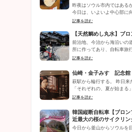
昨夜はソウル市内ではある
今日は、いよいよ中心部に向か
記事を読む
【天然鯛めし丸水】ブロ
前泊地、今治から海沿いの
所に作ってあり、自転車旅行に
記事を読む
仙崎・金子みすゞ記念館
萩駅から輪行する。 昨日来
「それぞれの、夏が始まる」(笑)
記事を読む
韓国縦断自転車【ブロン
近最大の桜のサイクリン
今日から釜山からソウルを