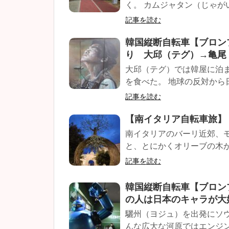
く。 カムジャタン（じゃがい
記事を読む
韓国縦断自転車【ブロン
り 大邱（テグ）→亀尾
大邱（テグ）では韓屋に泊
を食べた。 地球の反対から
記事を読む
【南イタリア自転車旅】
南イタリアのバーリ近郊、
と、とにかくオリーブの木が大
記事を読む
韓国縦断自転車【ブロン
の人は日本のキャラが大
驪州（ヨジュ）を出発にソ
んな広大な河原ではエンジン