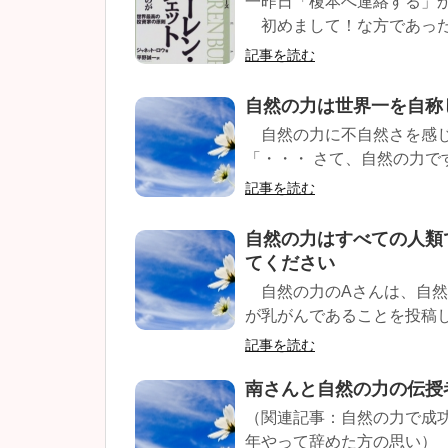
一昨日「榎本へ連絡する」
初めまして！な方であったが
記事を読む
自然の力は世界一を自称
自然の力に不自然さを感じ
「・・・ さて、自然の力で
記事を読む
自然の力はすべての人類
てください
自然の力のAさんは、自然
が乳がんであることを投稿し
記事を読む
南さんと自然の力の伝授
（関連記事：自然の力で成
年やって辞めた方の思い） 