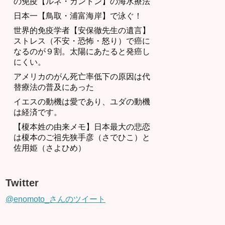
の免疫【ルネ・カントン】の海水療法
日本一【鳥取・浦富海岸】で泳ぐ！
世界的免疫学者【安保徹先生の遺言】
ストレス（不安・恐怖・怒り）で癌に
なるのが９割。太陽にあたると発癌し
にくい。
アメリカのがん死亡率低下の原因は代
替療法の普及にあった
イエスの動機は愛であり、ユダの動機
は経済です。
【榎本姓の由来メモ】日本最大の悲恋
は榎本のご祖先狭手彦（さでひこ）と
佐用姫（さよひめ）
Twitter
@enomoto_さんのツイート