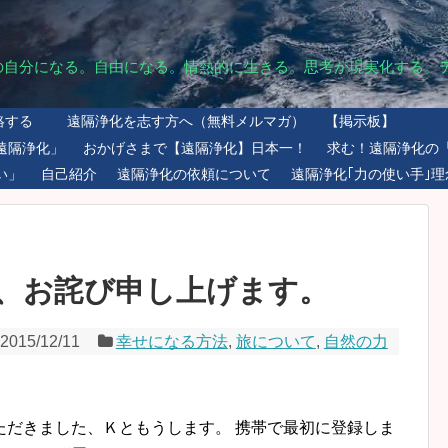
の自分になる。自由になる。情熱的に生きる。思考が現実化する。
絡する
遠隔浄化を志す方へ（無料メルマガ）
【掲示板】
遠隔浄化」
おかげさまで【遠隔浄化】日本一！
求む！遠隔浄化の
い」
自己紹介
遠隔浄化の依頼について
遠隔浄化｢力の使い手｣理
、お詫び申し上げます。
2015/12/11
幸せになる方法
,
旅について
,
自然の力
ただきました、Ｋともうします。 携帯で最初に登録しま