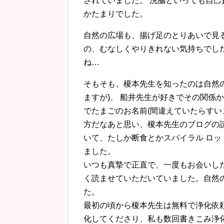
されていました。 洗脳といっても自
かたまりでした。
自然の広場も、揚げ足のとりあいで見
の、むなしくやりきれない気持ちでし
ね…
そもそも、榎本先生を知ったのは自然
ますが)、 船井先生が好きでその関係
でたまごのお名前(間違えていたらすい
方だなあと思い、榎本先生のブログの
いて、たしか断食とかスパイラル ロッ
ました。
いつも真摯で正直で、一度もお会いし
く読ませていただいていました。自然
た。
最初の頃から榎本先生は無料で浄化依
化してくださり、私も数回書きこみ浄