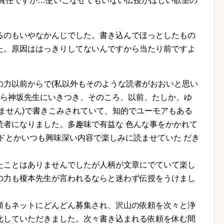
己責任ですが…使いこなせてもいない伝授がほしい欲望の
るのもいやなかんじでした。書き込んでほっとしたもの
た。原因ははっきりしてないんですから当たり前ですよ
の力以前からで(私以外もそのような読者がおおいと思い
から神坂先生にいきつき、そのころ、以前、たしか、ゆ
ません)で書きこみされていて、知的でユーモアもある
読者になりました。多趣味で有益な 色んな事をかかれて
ドとかいつも興味深い内容で楽しみに読ませていた だき
たことはありませんでしたが人柄が文章にでていて楽し
の力も榎本先生が言われるならと迷わず伝授をうけまし
頼もネットにどんどん募集され、沢山の依頼を次々と浄
化していただきました。次々書き込まれる依頼を休む間