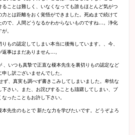
けることは難しく、いなくなっても誰もほとんど気がつ
の力とは距離をおく覚悟ができました。死ぬまで続けて
たので、人間どうなるかわからないものですね…。浄化
すが。
切りもの認定してしまい本当に後悔しています。、今、
が返事はまだありません…。
が 、いつも真摯で正直な榎本先生を裏切りもの認定など
に申し訳ございませんでした。
認せず、真実も調べず書きこみしてしまいました。卑怯な
し下さい。また、お詫びすることも躊躇してしまい、ブ
くなったこともお許し下さい。
榎本先生のもとで 新たな力を学びたいです。どうぞよろ