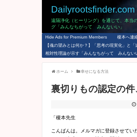
Dailyrootsfinder.com
遠隔浄化（ヒーリング）を通じて、本当
グ「みんなちがって みんないい」
Hide Ads for Premium Members
榎本へ連
【魂の望みとは何か？】「思考の現実化」と「
相対性理論が示す「みんなちがって みんない
ホーム
幸せになる方法
裏切りもの認定の件
「榎本先生
こんばんは。メルマガに登録させてい