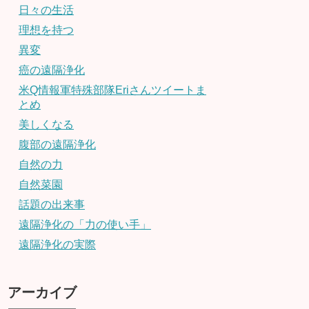
日々の生活
理想を持つ
異変
癌の遠隔浄化
米Q情報軍特殊部隊Eriさんツイートま
とめ
美しくなる
腹部の遠隔浄化
自然の力
自然菜園
話題の出来事
遠隔浄化の「力の使い手」
遠隔浄化の実際
アーカイブ