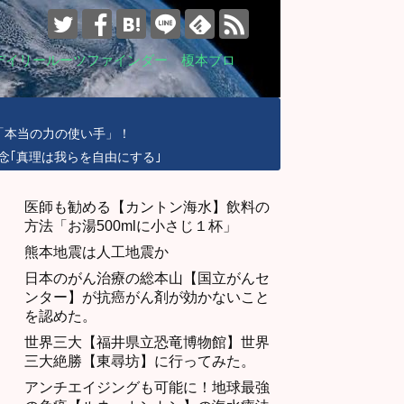
デイリールーツファインダー 榎本ブロ
「本当の力の使い手」！
念｢真理は我らを自由にする｣
医師も勧める【カントン海水】飲料の
方法「お湯500mlに小さじ１杯」
熊本地震は人工地震か
日本のがん治療の総本山【国立がんセ
ンター】が抗癌がん剤が効かないこと
を認めた。
世界三大【福井県立恐竜博物館】世界
三大絶勝【東尋坊】に行ってみた。
アンチエイジングも可能に！地球最強