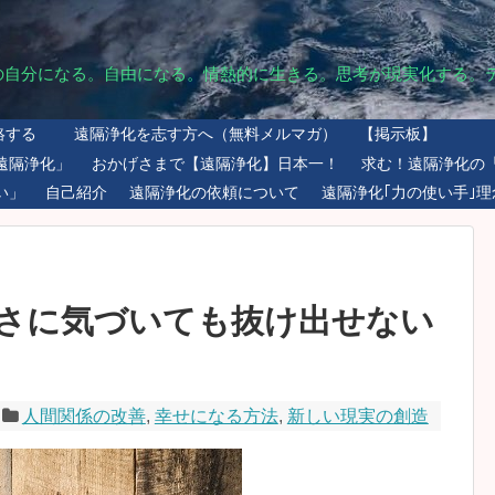
の自分になる。自由になる。情熱的に生きる。思考が現実化する。
絡する
遠隔浄化を志す方へ（無料メルマガ）
【掲示板】
遠隔浄化」
おかげさまで【遠隔浄化】日本一！
求む！遠隔浄化の
い」
自己紹介
遠隔浄化の依頼について
遠隔浄化｢力の使い手｣理
さに気づいても抜け出せない
人間関係の改善
,
幸せになる方法
,
新しい現実の創造