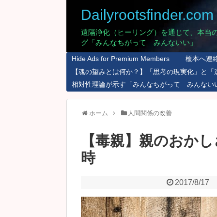
Dailyrootsfinder.com
遠隔浄化（ヒーリング）を通じて、本当
グ「みんなちがって みんないい」
Hide Ads for Premium Members
榎本へ連
【魂の望みとは何か？】「思考の現実化」と「
相対性理論が示す「みんなちがって みんない
ホーム
人間関係の改善
【毒親】親のおかし
時
2017/8/17