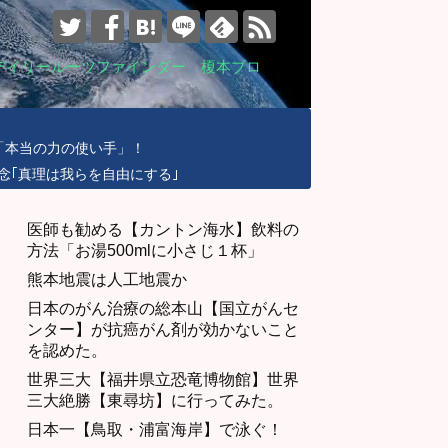
デイリールーツファインダー 榎本ブロ
「本当の力の使い手」！
念｢真理は我らを自由にする｣
医師も勧める【カントン海水】飲料の
方法「お湯500mlに小さじ１杯」
熊本地震は人工地震か
日本のがん治療の総本山【国立がんセ
ンター】が抗癌がん剤が効かないこと
を認めた。
世界三大【福井県立恐竜博物館】世界
三大絶勝【東尋坊】に行ってみた。
日本一【鳥取・浦富海岸】で泳ぐ！