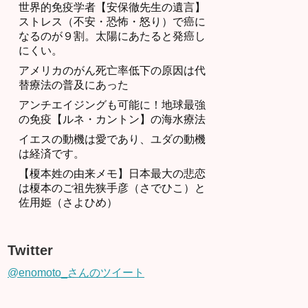
世界的免疫学者【安保徹先生の遺言】
ストレス（不安・恐怖・怒り）で癌に
なるのが９割。太陽にあたると発癌し
にくい。
アメリカのがん死亡率低下の原因は代
替療法の普及にあった
アンチエイジングも可能に！地球最強
の免疫【ルネ・カントン】の海水療法
イエスの動機は愛であり、ユダの動機
は経済です。
【榎本姓の由来メモ】日本最大の悲恋
は榎本のご祖先狭手彦（さでひこ）と
佐用姫（さよひめ）
Twitter
@enomoto_さんのツイート