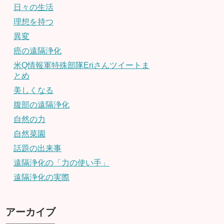
日々の生活
理想を持つ
異変
癌の遠隔浄化
米Q情報軍特殊部隊Eriさんツイートま
とめ
美しくなる
腹部の遠隔浄化
自然の力
自然菜園
話題の出来事
遠隔浄化の「力の使い手」
遠隔浄化の実際
アーカイブ