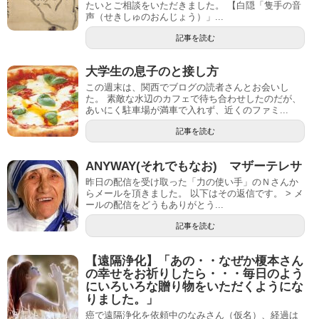
たいとご相談をいただきました。 【白隠「隻手の音
声（せきしゅのおんじょう）」...
記事を読む
大学生の息子のと接し方
この週末は、関西でブログの読者さんとお会いし
た。 素敵な水辺のカフェで待ち合わせしたのだが、
あいにく駐車場が満車で入れず、近くのファミ...
記事を読む
ANYWAY(それでもなお) マザーテレサ
昨日の配信を受け取った「力の使い手」のＮさんか
らメールを頂きました。 以下はその返信です。 > メ
ールの配信をどうもありがとう...
記事を読む
【遠隔浄化】「あの・・なぜか榎本さん
の幸せをお祈りしたら・・・毎日のよう
にいろいろな贈り物をいただくようにな
りました。」
癌で遠隔浄化を依頼中のなみさん（仮名）、経過は