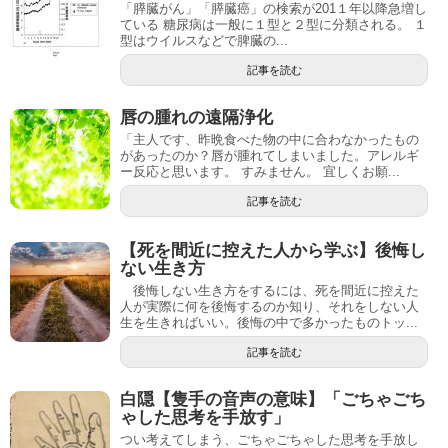
「膵臓がん」「膵臓癌」の検索が201１年以降急増し
ている 糖尿病は一般に１型と２型に分類される。 １
型はウイルスなどで脾臓の...
記事を読む
唇の腫れの遠隔浄化
「主人です、昨晩食べた物の中に合わなかったもの
があったのか？唇が腫れてしまいました。アレルギ
ー反応と思います。 すみません。 宜しくお願...
記事を読む
【死を間近に控えた人から学ぶ】後悔し
ない生き方
後悔しない生き方をするには、死を間近に控えた
人が実際に何を後悔するのか知り、それをしない人
生を生きればいい。後悔の中で多かったものトッ...
記事を読む
白隠【隻手の音声の意味】「ごちゃごち
ゃした思考を手放す」
つい考えてしまう、ごちゃごちゃした思考を手放し