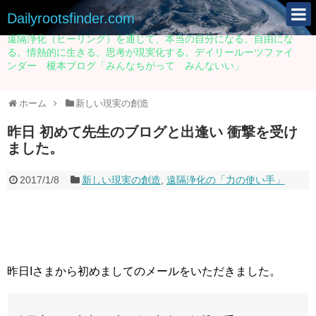
Dailyrootsfinder.com
遠隔浄化（ヒーリング）を通じて、本当の自分になる。自由にな
る。情熱的に生きる。思考が現実化する。デイリールーツファイ
ンダー 榎本ブログ「みんなちがって みんないい」
ホーム
新しい現実の創造
昨日 初めて先生のブログと出逢い 衝撃を受け
ました。
2017/1/8
新しい現実の創造
,
遠隔浄化の「力の使い手」
昨日Iさまから初めましてのメールをいただきました。