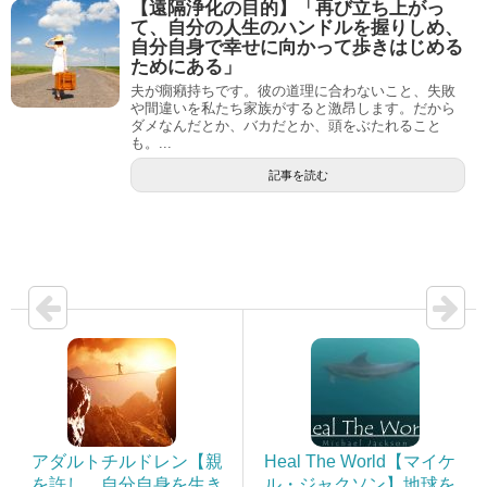
【遠隔浄化の目的】「再び立ち上がっ
て、自分の人生のハンドルを握りしめ、
自分自身で幸せに向かって歩きはじめる
ためにある」
夫が癇癪持ちです。彼の道理に合わないこと、失敗
や間違いを私たち家族がすると激昂します。だから
ダメなんだとか、バカだとか、頭をぶたれること
も。...
記事を読む
アダルトチルドレン【親
Heal The World【マイケ
を許し、自分自身を生き
ル・ジャクソン】地球を