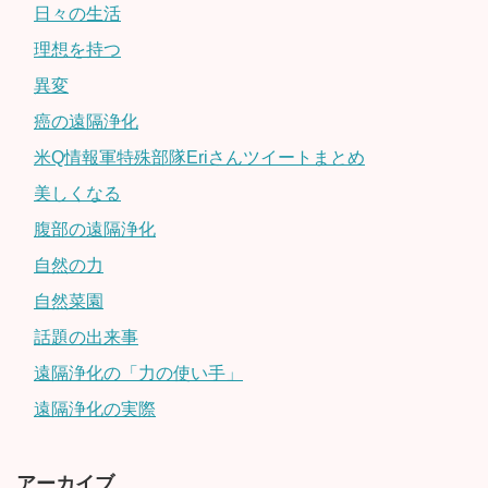
日々の生活
理想を持つ
異変
癌の遠隔浄化
米Q情報軍特殊部隊Eriさんツイートまとめ
美しくなる
腹部の遠隔浄化
自然の力
自然菜園
話題の出来事
遠隔浄化の「力の使い手」
遠隔浄化の実際
アーカイブ