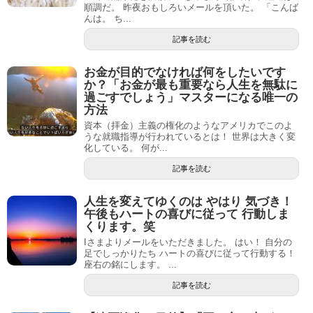
順調だ。 昨夜おもしろいメールを頂いた。 「こんば
んは。 ち...
記事を読む
お金が目的でなければ何をしたいです
か？「お金が最も重要なら人生を無駄に
過ごすでしょう」マスターになる唯一の
方法
資本（拝金）主義の権化のようなアメリカでこのよ
うな就職指導が行われているとは！ 世界は大きく変
化している。 何が...
記事を読む
人生を変えてゆくのは やはり 気づき！
午後もハートの喜びに従って 行動しま
くります。笑
Iさまよりメールをいただきました。 はい！ 自分の
足でしっかりたち ハートの喜びに従って行動する！
座右の銘にします。 ...
記事を読む