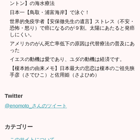
ントン】の海水療法
日本一【鳥取・浦富海岸】で泳ぐ！
世界的免疫学者【安保徹先生の遺言】ストレス（不安・
恐怖・怒り）で癌になるのが９割。太陽にあたると発癌
しにくい。
アメリカのがん死亡率低下の原因は代替療法の普及にあ
った
イエスの動機は愛であり、ユダの動機は経済です。
【榎本姓の由来メモ】日本最大の悲恋は榎本のご祖先狭
手彦（さでひこ）と佐用姫（さよひめ）
Twitter
@enomoto_さんのツイート
カテゴリー
このサイトについて