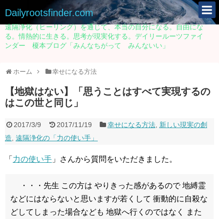
Dailyrootsfinder.com
遠隔浄化（ヒーリング）を通じて、本当の自分になる。自由にな
る。情熱的に生きる。思考が現実化する。デイリールーツファイ
ンダー 榎本ブログ「みんなちがって みんないい」
ホーム
幸せになる方法
【地獄はない】「思うことはすべて実現するの
はこの世と同じ」
2017/3/9
2017/11/19
幸せになる方法
,
新しい現実の創
造
,
遠隔浄化の「力の使い手」
「
力の使い手
」さんから質問をいただきました。
・・・先生 この方は やりきった感があるので 地縛霊
などにはならないと思いますが若くして 衝動的に自殺な
どしてしまった場合なども 地獄へ行くのではなく また