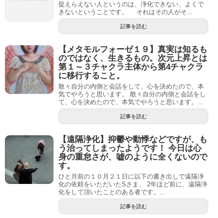
捉えらえない人というのは、浄化できない、よくで
きないということです。 それはその人がそ...
記事を読む
【メタモルフォーゼ１９】真実は知るも
のではなく、生きるもの。次元上昇とは
第１～３チャクラ主体から第4チャクラ
に移行すること。
散々自分の内側と会話をして、心を決めたので、本
気でやろうと思います。 散々自分の内側と会話をし
て、心を決めたので、本気でやろうと思います。...
記事を読む
【遠隔浄化】抑鬱や動悸などですが、も
う治ってしまったようです！ 今日は心
身の重怠さが、嘘のように全くないので
す。
ひと月前の１０月２１日に以下の書き出しで遠隔浄
化の依頼をいただいたSさま、 2年ほど前に、遠隔浄
化をして頂いたことのある者です。...
記事を読む