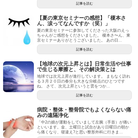
記事を読む
【夏の東京セミナーの感想】「榎本さ
ん、涙ってなんですか（笑）」
夏の東京セミナーに参加してくださった大阪のえっ
ちゃんがご感想をくださいました。 榎本さ〜ん、東
京セミナーありがとうございました。 あの日...
記事を読む
【地球の次元上昇とは】日常生活や仕事
で生じる摩擦と、その解決策とは
地球では次元上昇が進行しています。 まもなく訪れ
る３月２０日の春分も大きな分岐点のひとつです
ね。 さて、次元上昇というと雲をつか...
記事を読む
病院・整体・整骨院でもよくならない痛
みの遠隔浄化
「中2の娘が運動をしていまして左腕（手首）が痛い
といいます。金、土曜日と試合があり日曜日の朝か
ら痛くなり、寝違え?と思い整形外科に行きま...