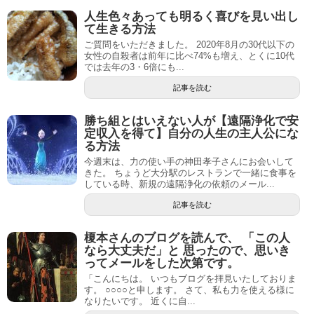
人生色々あっても明るく喜びを見い出し
て生きる方法
ご質問をいただきました。 2020年8月の30代以下の
女性の自殺者は前年に比べ74%も増え、とくに10代
では去年の3・6倍にも...
記事を読む
勝ち組とはいえない人が【遠隔浄化で安
定収入を得て】自分の人生の主人公にな
る方法
今週末は、力の使い手の神田孝子さんにお会いして
きた。 ちょうど大分駅のレストランで一緒に食事を
している時、新規の遠隔浄化の依頼のメール...
記事を読む
榎本さんのブログを読んで、 「この人
なら大丈夫だ」と 思ったので、思いき
ってメールをした次第です。
「こんにちは。 いつもブログを拝見いたしておりま
す。 ○○○○と申します。 さて、私も力を使える様に
なりたいです。 近くに自...