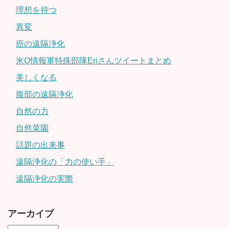
理想を持つ
異変
癌の遠隔浄化
米Q情報軍特殊部隊Eriさんツイートまとめ
美しくなる
腹部の遠隔浄化
自然の力
自然菜園
話題の出来事
遠隔浄化の「力の使い手」
遠隔浄化の実際
アーカイブ