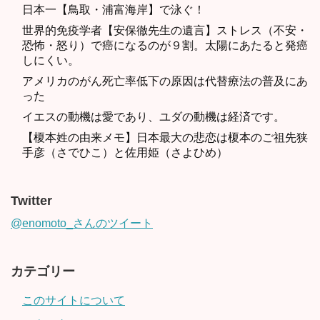
日本一【鳥取・浦富海岸】で泳ぐ！
世界的免疫学者【安保徹先生の遺言】ストレス（不安・
恐怖・怒り）で癌になるのが９割。太陽にあたると発癌
しにくい。
アメリカのがん死亡率低下の原因は代替療法の普及にあ
った
イエスの動機は愛であり、ユダの動機は経済です。
【榎本姓の由来メモ】日本最大の悲恋は榎本のご祖先狭
手彦（さでひこ）と佐用姫（さよひめ）
Twitter
@enomoto_さんのツイート
カテゴリー
このサイトについて