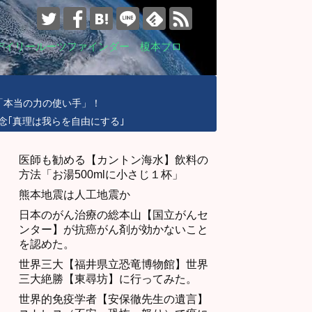
デイリールーツファインダー 榎本ブロ
「本当の力の使い手」！
念｢真理は我らを自由にする｣
医師も勧める【カントン海水】飲料の
方法「お湯500mlに小さじ１杯」
熊本地震は人工地震か
日本のがん治療の総本山【国立がんセ
ンター】が抗癌がん剤が効かないこと
を認めた。
世界三大【福井県立恐竜博物館】世界
三大絶勝【東尋坊】に行ってみた。
世界的免疫学者【安保徹先生の遺言】