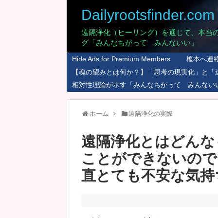
Dailyrootsfinder.com
遠隔浄化（ヒーリング）を通じて、本当
グ「みんなちがって みんないい」
Hide Ads for Premium Members
榎本へ連
【魂の望みとは何か？】「思考の現実化」と「
相対性理論が示す「みんなちがって みんない
ホーム
遠隔浄化の実際
遠隔浄化とはどんな
ことができないので
直とても不安な気持