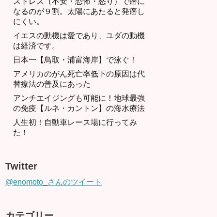
ストレス（不安・恐怖・怒り）で癌に
なるのが９割。太陽にあたると発癌し
にくい。
イエスの動機は愛であり、ユダの動機
は経済です。
日本一【鳥取・浦富海岸】で泳ぐ！
アメリカのがん死亡率低下の原因は代
替療法の普及にあった
アンチエイジングも可能に！地球最強
の免疫【ルネ・カントン】の海水療法
人生初！自動車レース場に行ってみ
た！
Twitter
@enomoto_さんのツイート
カテゴリー