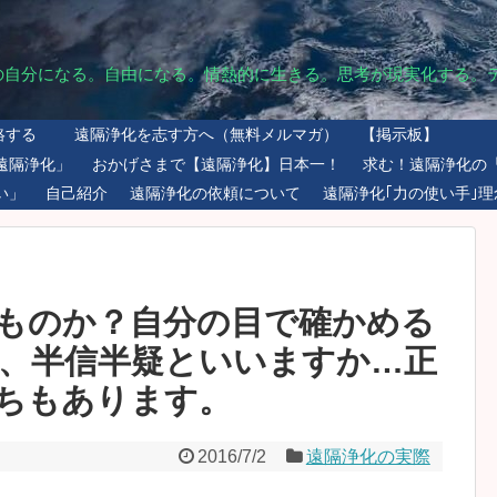
の自分になる。自由になる。情熱的に生きる。思考が現実化する。
絡する
遠隔浄化を志す方へ（無料メルマガ）
【掲示板】
遠隔浄化」
おかげさまで【遠隔浄化】日本一！
求む！遠隔浄化の
い」
自己紹介
遠隔浄化の依頼について
遠隔浄化｢力の使い手｣理
ものか？自分の目で確かめる
、半信半疑といいますか…正
ちもあります。
2016/7/2
遠隔浄化の実際