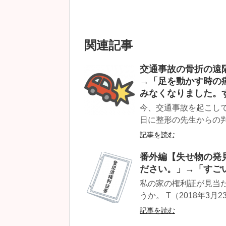
関連記事
交通事故の骨折の遠
→「足を動かす時の
みなくなりました。
今、交通事故を起こし
日に整形の先生からの判
記事を読む
番外編【失せ物の発
ださい。」→「すご
私の家の権利証が見当
うか。 T（2018年3月23日
記事を読む