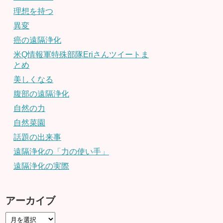
理想を持つ
異変
癌の遠隔浄化
米Q情報軍特殊部隊Eriさんツイートま
とめ
美しくなる
腹部の遠隔浄化
自然の力
自然菜園
話題の出来事
遠隔浄化の「力の使い手」
遠隔浄化の実際
アーカイブ