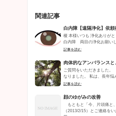
関連記事
白内障【遠隔浄化】依頼
榎 本様いつも 浄化ありが
白内障 両目の浄化お願いします
記事を読む
肉体的なアンバランスと
ご質問をいただきました。
なりました。 私は、長年悩ん
記事を読む
顔のゆがみの改善
もともと「今、片頭痛と、
（2013/2/15）とご連