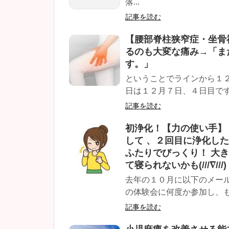
落...
記事を読む
【腰部脊柱狭窄症・坐骨
るのも大変な痛み→「ま
す。」
ということでラインから１
日は１２月７日、４日目です。
記事を読む
初浄化！【力の使い手】
して 、２回目に浄化し
ふたりでびっくり！ 大
て寝られないかも(///∇//
去年の１０月に以下のメール
の体験会に何度か参加し、も
記事を読む