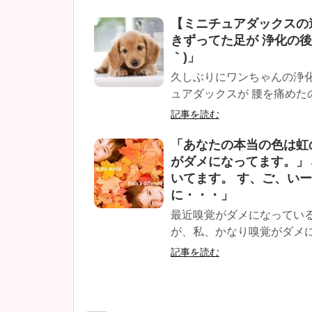
【ミニチュアダックスの遠
きずってた足が 浄化の後
｀)」
久しぶりにワンちゃんの浄化
ュアダックスが 腰を痛めたの
記事を読む
「あなたの本当の色は虹のよ
がダメになってます。」
いてます。 す、ご、い
に・・・」
最近嗅覚がダメになってい
が、私、かなり嗅覚がダメに
記事を読む