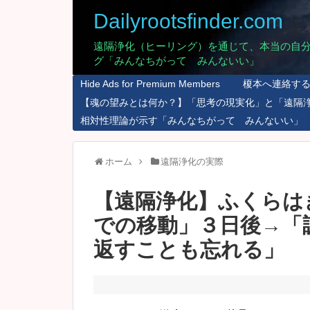
Dailyrootsfinder.com
遠隔浄化（ヒーリング）を通じて、本当の自
グ「みんなちがって みんないい」
Hide Ads for Premium Members
榎本へ連絡す
【魂の望みとは何か？】「思考の現実化」と「遠隔
相対性理論が示す「みんなちがって みんないい」
ホーム
遠隔浄化の実際
【遠隔浄化】ふくらは
での移動」３日後→「
返すことも忘れる」