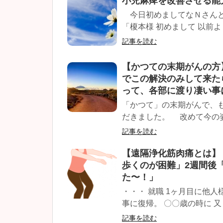
小児麻痺を改善させる能
今日初めましてなＮさんと
「榎本様 初めまして 以前よ
記事を読む
【かつての末期がんの方
でこの解決のみして来た
って、各部に渡り凄い事
「かつて」の末期がんで、
だきました。 改めて今の姿
記事を読む
【遠隔浄化筋肉痛とは】
歩くのが困難」2週間後「
た〜！」
・・・ 就職 1ヶ月目に他人様
事に復帰。 〇〇歳の時に 又々 
記事を読む