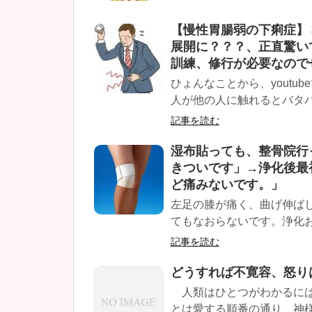
【慢性胃腸弱の下痢症】
展開に？？？、正直驚い
訓練、修行が必要なので
ひょんなことから、youtu
人が他の人に触れるとバタバ
記事を読む
湿布貼っても、整骨院行
きついです」→浄化後最
ど痛みないです。」
左足の膝が痛く、曲げ伸ば
てもなおらないです。浄化お
記事を読む
どうすれば不寛容、怒り
人類はひとつがわかるには
とは愛する順番の通り、神