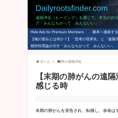
Dailyrootsfinder.com
遠隔浄化（ヒーリング）を通じて、本当の自
グ「みんなちがって みんないい」
Hide Ads for Premium Members
榎本へ連絡す
【魂の望みとは何か？】「思考の現実化」と「遠隔
相対性理論が示す「みんなちがって みんないい」
ホーム
癌の遠隔浄化
【末期の肺がんの遠隔
感じる時
末期の肺がんを宣告され、転移し、余命はも