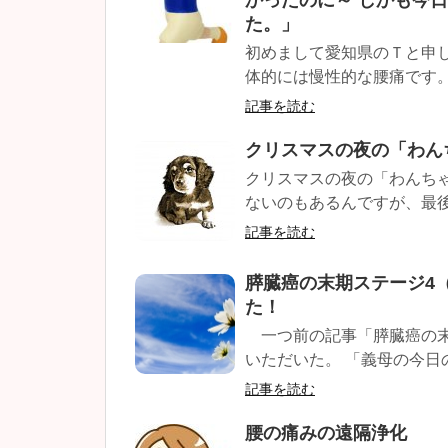
かったのに～ しかも今
た。」
初めまして愛知県のＴと申
体的には慢性的な腰痛です。
記事を読む
クリスマスの夜の「わん
クリスマスの夜の「わんち
ないのもあるんですが、最後
記事を読む
膵臓癌の末期ステージ4
た！
一つ前の記事「膵臓癌の末
いただいた。 「義母の今日の
記事を読む
腰の痛みの遠隔浄化