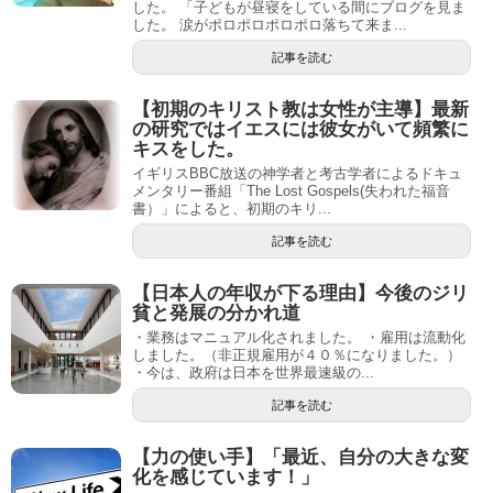
した。 「子どもが昼寝をしている間にブログを見ま
した。 涙がポロポロポロポロ落ちて来ま...
記事を読む
【初期のキリスト教は女性が主導】最新
の研究ではイエスには彼女がいて頻繁に
キスをした。
イギリスBBC放送の神学者と考古学者によるドキュ
メンタリー番組「The Lost Gospels(失われた福音
書）」によると、初期のキリ...
記事を読む
【日本人の年収が下る理由】今後のジリ
貧と発展の分かれ道
・業務はマニュアル化されました。 ・雇用は流動化
しました。（非正規雇用が４０％になりました。）
・今は、政府は日本を世界最速級の...
記事を読む
【力の使い手】「最近、自分の大きな変
化を感じています！」