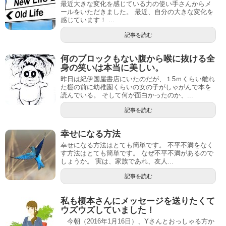
最近大きな変化を感じている力の使い手さんからメ
ールをいただきました。 最近、自分の大きな変化を
感じています！ ...
記事を読む
何のブロックもない腹から喉に抜ける全
身の笑いは本当に美しい。
昨日は紀伊国屋書店にいたのだが、１5ｍくらい離れ
た棚の前に幼稚園くらいの女の子がしゃがんで本を
読んでいる。 そして何が面白かったのか、...
記事を読む
幸せになる方法
幸せになる方法はとても簡単です。 不平不満をなく
す方法はとても簡単です。 なぜ不平不満があるので
しょうか。 実は、家族であれ、友人...
記事を読む
私も榎本さんにメッセージを送りたくて
ウズウズしていました！
今朝（2016年1月16日）、Yさんとおっしゃる方か