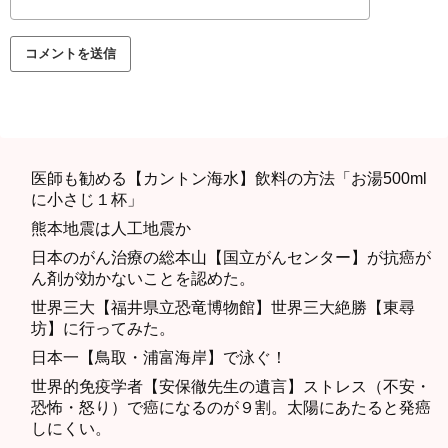
医師も勧める【カントン海水】飲料の方法「お湯500ml
に小さじ１杯」
熊本地震は人工地震か
日本のがん治療の総本山【国立がんセンター】が抗癌が
ん剤が効かないことを認めた。
世界三大【福井県立恐竜博物館】世界三大絶勝【東尋
坊】に行ってみた。
日本一【鳥取・浦富海岸】で泳ぐ！
世界的免疫学者【安保徹先生の遺言】ストレス（不安・
恐怖・怒り）で癌になるのが９割。太陽にあたると発癌
しにくい。