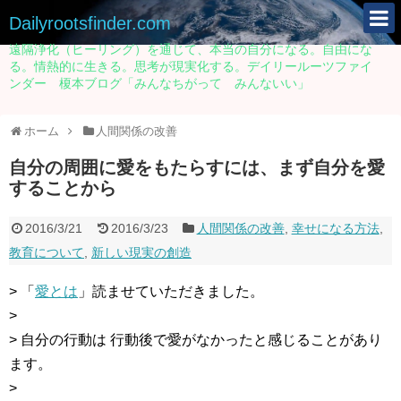
Dailyrootsfinder.com
遠隔浄化（ヒーリング）を通じて、本当の自分になる。自由にな
る。情熱的に生きる。思考が現実化する。デイリールーツファイ
ンダー 榎本ブログ「みんなちがって みんないい」
ホーム
人間関係の改善
自分の周囲に愛をもたらすには、まず自分を愛
することから
2016/3/21
2016/3/23
人間関係の改善
,
幸せになる方法
,
教育について
,
新しい現実の創造
> 「
愛とは
」読ませていただきました。
>
> 自分の行動は 行動後で愛がなかったと感じることがあり
ます。
>