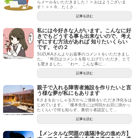
らメールをいただきました！ > おはようございま
す！ > > 今、たくさ...
記事を読む
私には今好きな人がいます。こんなに好
きでもどうする事も出来ないので、考え
ずにすむ方法があれば 知りたいくらい
です。その２
SUZUKAさんよりお返事のコメントをいただきまし
た。 「昨日はコメントを取り上げていただき、とて
も驚きました。 「わー、こんな事に...
記事を読む
親子で入れる障害者施設を作りたいと言
う様な夢が私にもあります
Kさまをおっしゃる方からご連絡をいただき浄化をは
じめています。 「榎本先生には何回かお目に掛かっ
たくらいで何も知らず、裏切り者認定して...
記事を読む
【メンタルな問題の遠隔浄化の進め方】