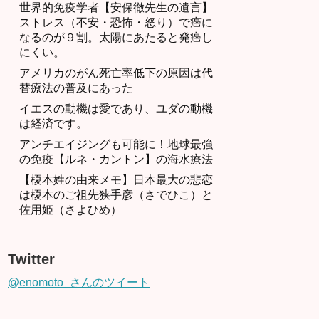
世界的免疫学者【安保徹先生の遺言】
ストレス（不安・恐怖・怒り）で癌に
なるのが９割。太陽にあたると発癌し
にくい。
アメリカのがん死亡率低下の原因は代
替療法の普及にあった
イエスの動機は愛であり、ユダの動機
は経済です。
アンチエイジングも可能に！地球最強
の免疫【ルネ・カントン】の海水療法
【榎本姓の由来メモ】日本最大の悲恋
は榎本のご祖先狭手彦（さでひこ）と
佐用姫（さよひめ）
Twitter
@enomoto_さんのツイート