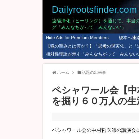
Dailyrootsfinder.com
遠隔浄化（ヒーリング）を通じて、本当
グ「みんなちがって みんないい」
Hide Ads for Premium Members
榎本へ連
【魂の望みとは何か？】「思考の現実化」と「
相対性理論が示す「みんなちがって みんない
ホーム
話題の出来事
ペシャワール会【中
を掘り６０万人の生
ペシャワール会の中村哲医師の講演会