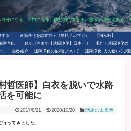
の自分になる。自由になる。情熱的に生きる。思考が現実化する。
絡する
遠隔浄化を志す方へ（無料メルマガ）
【掲示板】
遠隔浄化」
おかげさまで【遠隔浄化】日本一！
求む！遠隔浄化の
い」
自己紹介
遠隔浄化の依頼について
遠隔浄化｢力の使い手｣理
村哲医師】白衣を脱いで水路
活を可能に
2017/8/21
2020/10/20
話題の出来事
に行ってきました。