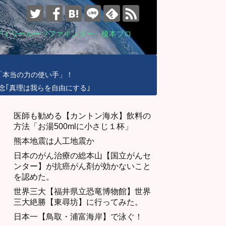
デイリールーツファインダー 榎本ブロ
「本当の力の使い手」！
念｢真理は我らを自由にする｣
医師も勧める【カントン海水】飲料の
方法「お湯500mlに小さじ１杯」
熊本地震は人工地震か
日本のがん治療の総本山【国立がんセ
ンター】が抗癌がん剤が効かないこと
を認めた。
世界三大【福井県立恐竜博物館】世界
三大絶勝【東尋坊】に行ってみた。
日本一【鳥取・浦富海岸】で泳ぐ！