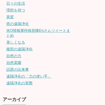
日々の生活
理想を持つ
異変
癌の遠隔浄化
米Q情報軍特殊部隊Eriさんツイートま
とめ
美しくなる
腹部の遠隔浄化
自然の力
自然菜園
話題の出来事
遠隔浄化の「力の使い手」
遠隔浄化の実際
アーカイブ