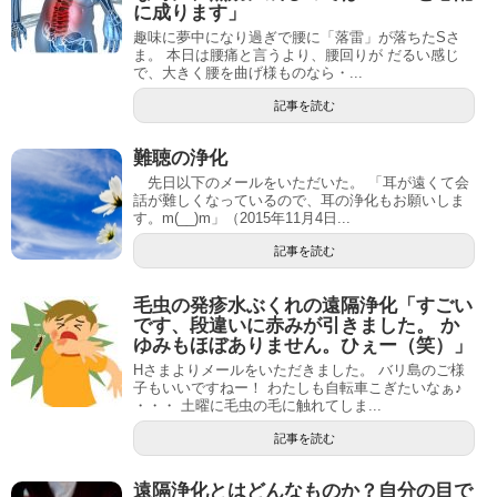
に成ります」
趣味に夢中になり過ぎで腰に「落雷」が落ちたSさ
ま。 本日は腰痛と言うより、腰回りが だるい感じ
で、大きく腰を曲げ様ものなら・...
記事を読む
難聴の浄化
先日以下のメールをいただいた。 「耳が遠くて会
話が難しくなっているので、耳の浄化もお願いしま
す。m(__)m」（2015年11月4日...
記事を読む
毛虫の発疹水ぶくれの遠隔浄化「すごい
です、段違いに赤みが引きました。 か
ゆみもほぼありません。ひぇー（笑）」
Hさまよりメールをいただきました。 バリ島のご様
子もいいですねー！ わたしも自転車こぎたいなぁ♪
・・・ 土曜に毛虫の毛に触れてしま...
記事を読む
遠隔浄化とはどんなものか？自分の目で