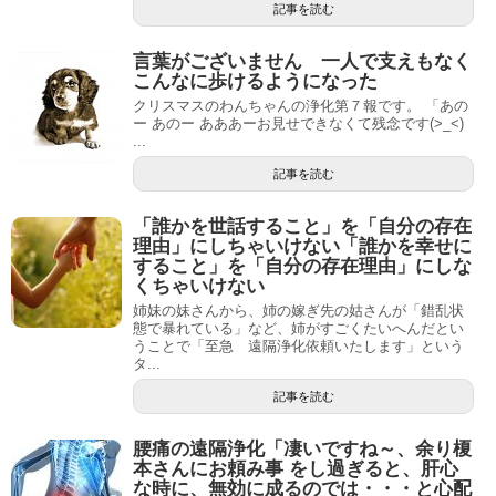
記事を読む
言葉がございません 一人で支えもなく
こんなに歩けるようになった
クリスマスのわんちゃんの浄化第７報です。 「あの
ー あのー あああーお見せできなくて残念です(>_<)
...
記事を読む
「誰かを世話すること」を「自分の存在
理由」にしちゃいけない「誰かを幸せに
すること」を「自分の存在理由」にしな
くちゃいけない
姉妹の妹さんから、姉の嫁ぎ先の姑さんが「錯乱状
態で暴れている」など、姉がすごくたいへんだとい
うことで「至急 遠隔浄化依頼いたします」という
タ...
記事を読む
腰痛の遠隔浄化「凄いですね～、余り榎
本さんにお頼み事 をし過ぎると、肝心
な時に、無効に成るのでは・・・と心配