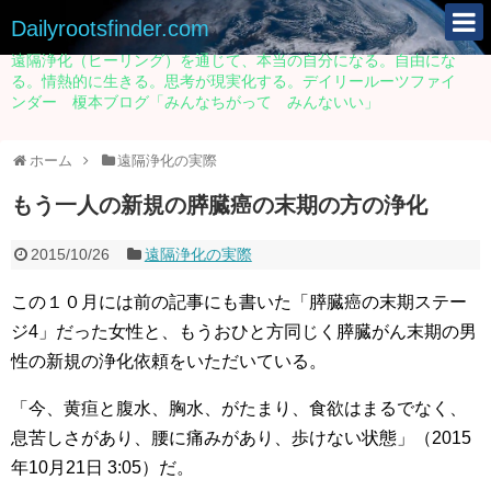
Dailyrootsfinder.com
遠隔浄化（ヒーリング）を通じて、本当の自分になる。自由にな
る。情熱的に生きる。思考が現実化する。デイリールーツファイ
ンダー 榎本ブログ「みんなちがって みんないい」
ホーム
遠隔浄化の実際
もう一人の新規の膵臓癌の末期の方の浄化
2015/10/26
遠隔浄化の実際
この１０月には前の記事にも書いた「膵臓癌の末期ステー
ジ4」だった女性と、もうおひと方同じく膵臓がん末期の男
性の新規の浄化依頼をいただいている。
「今、黄疸と腹水、胸水、がたまり、
食欲はまるでなく、
息苦しさがあり、腰に痛みがあり、歩けない状態」（2015
年10月21日 3:05）だ。