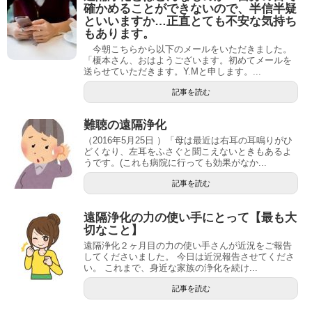
確かめることができないので、半信半疑
といいますか…正直とても不安な気持ち
もあります。
今朝こちらから以下のメールをいただきました。
「榎本さん、おはようございます。初めてメールを
送らせていただきます。Y.Mと申します。...
記事を読む
難聴の遠隔浄化
（2016年5月25日 ）「母は最近は右耳の耳鳴りがひ
どくなり、左耳をふさぐと聞こえないときもあるよ
うです。(これも病院に行っても効果がなか...
記事を読む
遠隔浄化の力の使い手にとって【最も大
切なこと】
遠隔浄化２ヶ月目の力の使い手さんが近況をご報告
してくださいました。 今日は近況報告させてくださ
い。 これまで、身近な家族の浄化を続け...
記事を読む