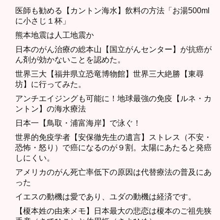
医師も勧める【カントン海水】飲料の方法「お湯500ml
に小さじ１杯」
熊本地震は人工地震か
日本のがん治療の総本山【国立がんセンター】が抗癌が
ん剤が効かないことを認めた。
世界三大【福井県立恐竜博物館】世界三大絶勝【東尋
坊】に行ってみた。
アンチエイジングも可能に！地球最強の免疫【ルネ・カ
ントン】の海水療法
日本一【鳥取・浦富海岸】で泳ぐ！
世界的免疫学者【安保徹先生の遺言】ストレス（不安・
恐怖・怒り）で癌になるのが９割。太陽にあたると発癌
しにくい。
アメリカのがん死亡率低下の原因は代替療法の普及にあ
った
イエスの動機は愛であり、ユダの動機は経済です。
【榎本姓の由来メモ】日本最大の悲恋は榎本のご祖先狭