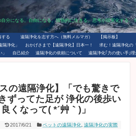
の自分になる。自由になる。情熱的に生きる。思考が現実化する。
絡する
遠隔浄化を志す方へ（無料メルマガ）
【掲示板】
遠隔浄化」
おかげさまで【遠隔浄化】日本一！
求む！遠隔浄化の
い」
自己紹介
遠隔浄化の依頼について
遠隔浄化｢力の使い手｣理
スの遠隔浄化】「でも驚きで
引きずってた足が 浄化の後歩い
くなって( *´艸｀)」
2017/6/21
ペットの遠隔浄化
,
遠隔浄化の実際