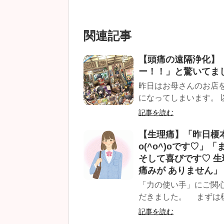
関連記事
【頭痛の遠隔浄化】
ー！！」と驚いてま
昨日はお母さんのお店
になってしまいます。 
記事を読む
【生理痛】「昨日榎
o(^o^)oです♡」
そして喜びです♡ 
痛みが ありません」
「力の使い手」にご関
だきました。 まずは榎
記事を読む