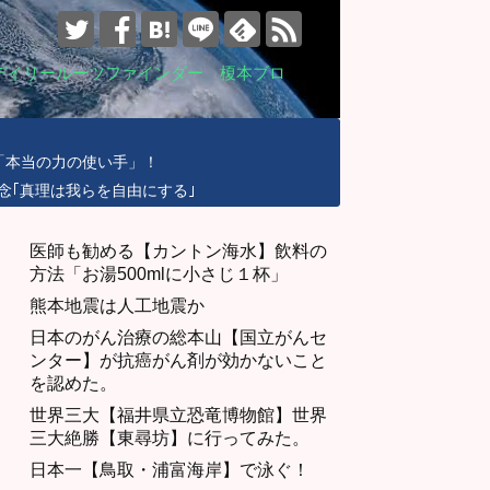
デイリールーツファインダー 榎本ブロ
「本当の力の使い手」！
念｢真理は我らを自由にする｣
医師も勧める【カントン海水】飲料の
方法「お湯500mlに小さじ１杯」
熊本地震は人工地震か
日本のがん治療の総本山【国立がんセ
ンター】が抗癌がん剤が効かないこと
を認めた。
世界三大【福井県立恐竜博物館】世界
三大絶勝【東尋坊】に行ってみた。
日本一【鳥取・浦富海岸】で泳ぐ！