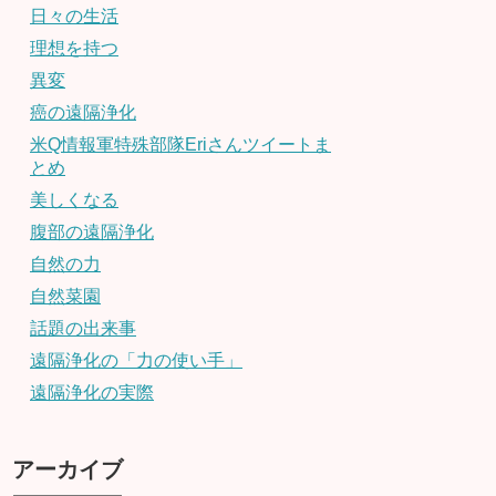
日々の生活
理想を持つ
異変
癌の遠隔浄化
米Q情報軍特殊部隊Eriさんツイートま
とめ
美しくなる
腹部の遠隔浄化
自然の力
自然菜園
話題の出来事
遠隔浄化の「力の使い手」
遠隔浄化の実際
アーカイブ