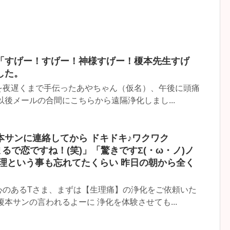
「すげー！すげー！神様すげー！榎本先生すげ
した。
を夜遅くまで手伝ったあやちゃん（仮名）、午後に頭痛
以後メールの合間にこちらから遠隔浄化しまし...
本サンに連絡してから ドキドキ♪ワクワク
「まるで恋ですね！(笑)」「驚きですΣ(・ω・ノ)ノ
生理という事も忘れてたくらい 昨日の朝から全く
心のあるTさま、まずは【生理痛】の浄化をご依頼いた
本サンの言われるよーに 浄化を体験させても...