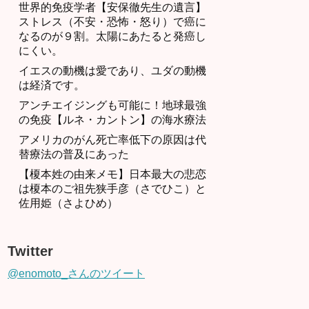
世界的免疫学者【安保徹先生の遺言】
ストレス（不安・恐怖・怒り）で癌に
なるのが９割。太陽にあたると発癌し
にくい。
イエスの動機は愛であり、ユダの動機
は経済です。
アンチエイジングも可能に！地球最強
の免疫【ルネ・カントン】の海水療法
アメリカのがん死亡率低下の原因は代
替療法の普及にあった
【榎本姓の由来メモ】日本最大の悲恋
は榎本のご祖先狭手彦（さでひこ）と
佐用姫（さよひめ）
Twitter
@enomoto_さんのツイート