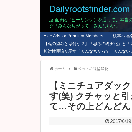
Dailyrootsfinder.com
遠隔浄化（ヒーリング）を通じて、本当
グ「みんなちがって みんないい」
Hide Ads for Premium Members
榎本へ連
【魂の望みとは何か？】「思考の現実化」と「
相対性理論が示す「みんなちがって みんない
ホーム
ペットの遠隔浄化
【ミニチュアダック
す(笑) クチャッと
て…その上どんどん 良
2017/6/19