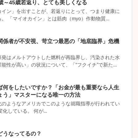
歳～45歳若返り、とても美しくなる
カイン」を出すことが、若返りにとって、つまり健康に
 「マイオカイン」とは筋肉（myo）作動物質...
関係者が不安視、苛立つ最悪の「地底臨界」危機
原発はメルトアウトした燃料が再臨界し、汚染された水
能性が高い」の状況について、「“フクイチ”で新た...
ば何をしたいですか？「お金が最も重要なら人生
ょう」マスターになる唯一の方法
化のようなアメリカでこのような就職指導が行われてい
化している。 何が...
どうなってるの？