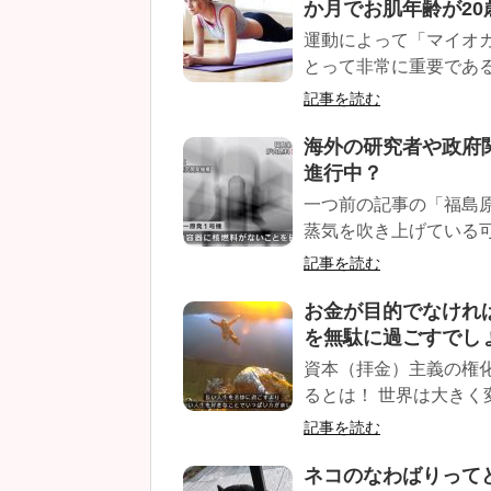
か月でお肌年齢が20
運動によって「マイオ
とって非常に重要である。
記事を読む
海外の研究者や政府
進行中？
一つ前の記事の「福島
蒸気を吹き上げている可
記事を読む
お金が目的でなけれ
を無駄に過ごすでし
資本（拝金）主義の権
るとは！ 世界は大きく変
記事を読む
ネコのなわばりって