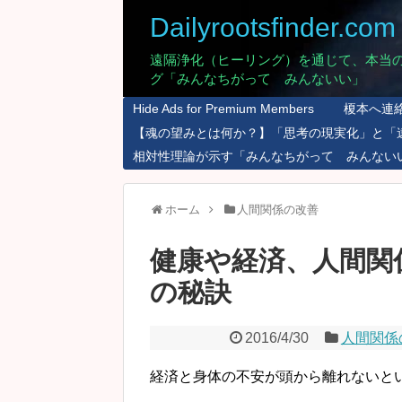
Dailyrootsfinder.com
遠隔浄化（ヒーリング）を通じて、本当
グ「みんなちがって みんないい」
Hide Ads for Premium Members
榎本へ連
【魂の望みとは何か？】「思考の現実化」と「
相対性理論が示す「みんなちがって みんない
ホーム
人間関係の改善
健康や経済、人間関
の秘訣
2016/4/30
人間関係
経済と身体の不安が頭から離れないと