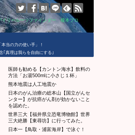
デイリールーツファインダー 榎本ブロ
「本当の力の使い手」！
念｢真理は我らを自由にする｣
医師も勧める【カントン海水】飲料の
方法「お湯500mlに小さじ１杯」
熊本地震は人工地震か
日本のがん治療の総本山【国立がんセ
ンター】が抗癌がん剤が効かないこと
を認めた。
世界三大【福井県立恐竜博物館】世界
三大絶勝【東尋坊】に行ってみた。
日本一【鳥取・浦富海岸】で泳ぐ！