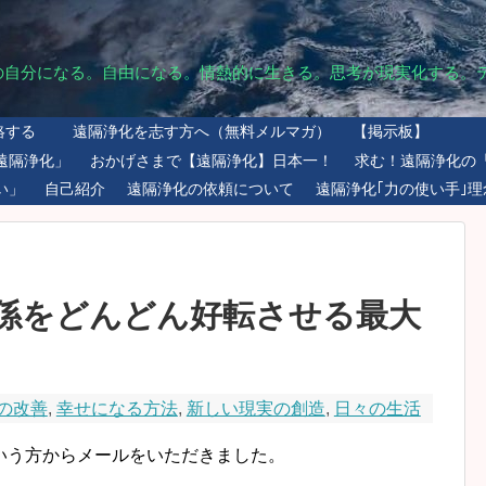
の自分になる。自由になる。情熱的に生きる。思考が現実化する。
絡する
遠隔浄化を志す方へ（無料メルマガ）
【掲示板】
遠隔浄化」
おかげさまで【遠隔浄化】日本一！
求む！遠隔浄化の
い」
自己紹介
遠隔浄化の依頼について
遠隔浄化｢力の使い手｣理
係をどんどん好転させる最大
の改善
,
幸せになる方法
,
新しい現実の創造
,
日々の生活
いう方からメールをいただきました。