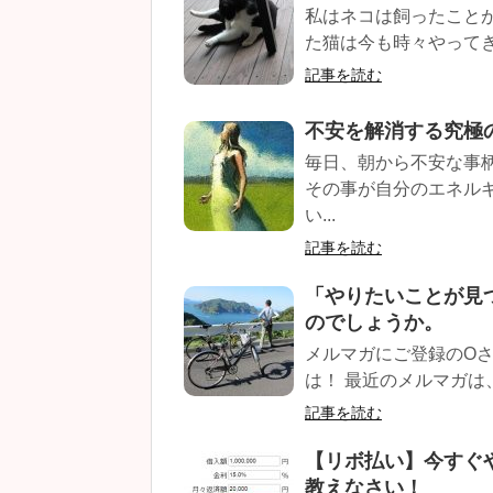
私はネコは飼ったこと
た猫は今も時々やってき
記事を読む
不安を解消する究極
毎日、朝から不安な事
その事が自分のエネル
い...
記事を読む
「やりたいことが見
のでしょうか。
メルマガにご登録のO
は！ 最近のメルマガは
記事を読む
【リボ払い】今すぐ
教えなさい！