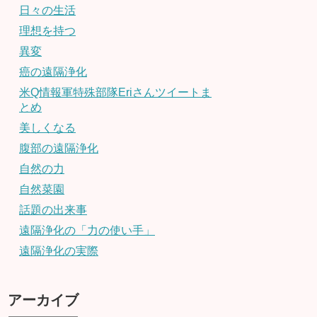
日々の生活
理想を持つ
異変
癌の遠隔浄化
米Q情報軍特殊部隊Eriさんツイートま
とめ
美しくなる
腹部の遠隔浄化
自然の力
自然菜園
話題の出来事
遠隔浄化の「力の使い手」
遠隔浄化の実際
アーカイブ