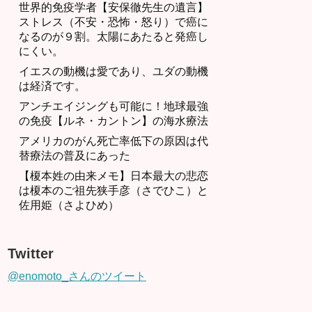
世界的免疫学者【安保徹先生の遺言】
ストレス（不安・恐怖・怒り）で癌に
なるのが９割。太陽にあたると発癌し
にくい。
イエスの動機は愛であり、ユダの動機
は経済です。
アンチエイジングも可能に！地球最強
の免疫【ルネ・カントン】の海水療法
アメリカのがん死亡率低下の原因は代
替療法の普及にあった
【榎本姓の由来メモ】日本最大の悲恋
は榎本のご祖先狭手彦（さでひこ）と
佐用姫（さよひめ）
Twitter
@enomoto_さんのツイート