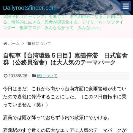
Dailyrootsfinder.com
遠隔浄化（ヒーリング）を通じて、本当の自分になる。自由にな
る。情熱的に生きる。思考が現実化する。デイリールーツファイ
ンダー 榎本ブログ「みんなちがって みんないい」
ホーム
旅について
自転車【台湾環島５日目】嘉義停滞 日式官舎
群（公務員宿舎）は大人気のテーマパーク
2018/8/26
旅について
今日はまだ、これから向かう台南方面に豪雨警報が出てい
たので嘉義に停滞することにした。（この２日自転車に乗
っていません（笑））
嘉義では雨が降っておらず市内の散策にでかける。
嘉義駅のすぐ近くの広大なエリアに人気のテーマパークが