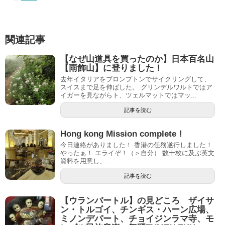
関連記事
【なぜ山道具を買ったのか】日本百名山
【雨飾山】に登りました！
去年イタリアをブロンプトンでサイクリングして、
スイスまで足を伸ばした。 グリンデルワルトではア
イガーを見ながらト、ツェルマットではマッ...
記事を読む
Hong kong Mission complete！
今日連絡がありました！ 香港の任務遂行しました！
やったぁ！ エライぞ！（＞自分） 数十枚に及ぶ英文
資料を用意し、...
記事を読む
【ウランバートル】の見どころ ザイサ
ン・トルゴイ、チンギス・ハーン広場、
ミノンデパート、チョイジンラマ寺、モ