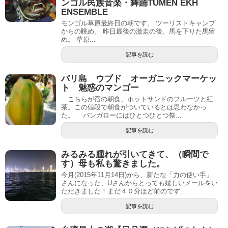
ンゴル民族音楽・舞踊TUMEN EKH
ENSEMBLE
モンゴル草原最終日の朝です。 ツーリストキャンプ
からの眺め。 昨日最後の激走の後、馬を下りた馬留
め。 草原...
記事を読む
バリ島 ウブド オーガニックマーケッ
ト 魅惑のマンゴー
こちらが宿の朝食、ホットサンドのフルーツと紅
茶。この値段で朝食がついているとは思わなかっ
た。 バンガローにはひとつひとつ祭...
記事を読む
みるみる腫れが引いてきて、（瞬間で
す）母も私も驚きました。
今月(2015年11月14日)から、新たな「力の使い手」
さんになった、Uさんからとっても嬉しいメールをい
ただきました！まだ４０分ほど前のです...
記事を読む