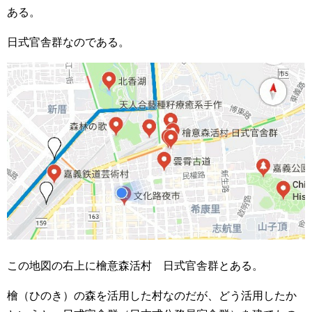
ある。
日式官舎群なのである。
この地図の右上に檜意森活村 日式官舎群とある。
檜（ひのき）の森を活用した村なのだが、どう活用したか