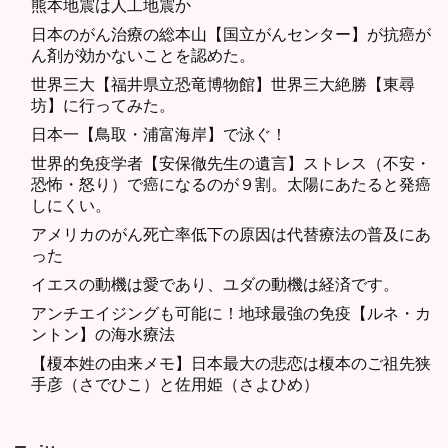
熊本地震は人工地震か
日本のがん治療の総本山【国立がんセンター】が抗癌が
ん剤が効かないことを認めた。
世界三大【福井県立恐竜博物館】世界三大絶勝【東尋
坊】に行ってみた。
日本一【鳥取・浦富海岸】で泳ぐ！
世界的免疫学者【安保徹先生の遺言】ストレス（不安・
恐怖・怒り）で癌になるのが９割。太陽にあたると発癌
しにくい。
アメリカのがん死亡率低下の原因は代替療法の普及にあ
った
イエスの動機は愛であり、ユダの動機は経済です。
アンチエイジングも可能に！地球最強の免疫【ルネ・カ
ントン】の海水療法
【榎本姓の由来メモ】日本最大の悲恋は榎本のご祖先狭
手彦（さでひこ）と佐用姫（さよひめ）