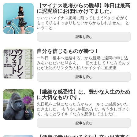
【マイナス思考からの脱却】昨日は最高
に泥泥沼におぼれかけてました。
ついついマイナス思考に陥ってしまうKさま 心がく
もって頭もすっきりしないからかもしれません。 と
いうこと...
記事を読む
自分を信じるものが勝つ！
一昨日「榎本へ連絡する」から新規に遠隔の申し込
みをいただいたＭさん。 初めまして！な方であっ
たが上記のリンク先の私のケイタイに直接連...
記事を読む
【繊細な感受性】は、豊かな人生のため
に大切なものです。
先日私をご覧になった方からメールでご感想をいた
だきました。 もう少し年配の方で、もう少しゴツく
て、もっとワイルドな方を想像してました(...
記事を読む