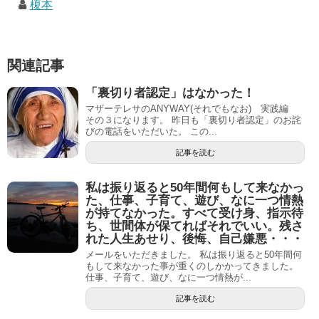
榎本
関連記事
「裏切り者認定」はなかった！
マザーテレサのANYWAY(それでもなお) 実践編
その３になります。 昨日も「裏切り者認定」のお詫
びの電話をいただいた。 この...
記事を読む
私は振り返ると50年間何もして来なかっ
た、仕事、子育て、遊び、なに一つ情熱
が持てなかった。すべて受け身、指示待
ち、世間体が保てればそれでいい。残さ
れた人生あせり、後悔、自己嫌悪・・・
メールをいただきました。 私は振り返ると50年間何
もして来なかった事が重くのしかかってきました。
仕事、子育て、遊び、なに一つ情熱が...
記事を読む