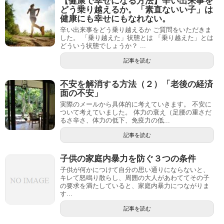
【健康で幸せになる方法】辛い出来事を
どう乗り越えるか。「素直ないい子」は
健康にも幸せにもなれない。
辛い出来事をどう乗り越えるか ご質問をいただきま
した。 「乗り越えた」状態とは 「乗り越えた」とは
どういう状態でしょうか？ ...
記事を読む
不安を解消する方法（２）「老後の経済
面の不安」
実際のメールから具体的に考えていきます。 不安に
ついて考えていました。 体力の衰え（足腰の重さだ
るさ辛さ、体力の低下、免疫力の低...
記事を読む
子供の家庭内暴力を防ぐ３つの条件
子供が何かにつけて自分の思い通りにならないと、
キレて怒鳴り散らし、周囲の大人があわててその子
の要求を満たしていると、家庭内暴力につながりま
す...
記事を読む