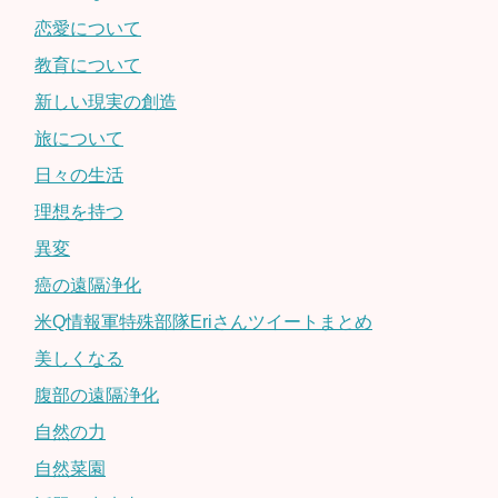
恋愛について
教育について
新しい現実の創造
旅について
日々の生活
理想を持つ
異変
癌の遠隔浄化
米Q情報軍特殊部隊Eriさんツイートまとめ
美しくなる
腹部の遠隔浄化
自然の力
自然菜園