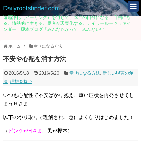
Dailyrootsfinder.com
遠隔浄化（ヒーリング）を通じて、本当の自分になる。自由にな
る。情熱的に生きる。思考が現実化する。デイリールーツファイ
ンダー 榎本ブログ「みんなちがって みんないい」
ホーム
幸せになる方法
不安や心配を消す方法
2016/5/18
2016/5/20
幸せになる方法
,
新しい現実の創
造
,
理想を持つ
いつも心配性で不安ばかり抱え、重い症状を再発させてし
まうＨさま。
以下のやり取りで理解され、急によくなりはじめました！
（
ピンクがHさま
、黒が榎本）