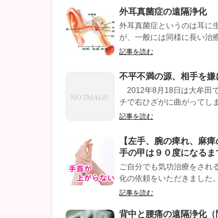
外耳真菌症の遠隔浄化
外耳真菌症というのは耳に
が、一般には同様に長い治療
記事を読む
不平不満の源、相手を嫌
2012年8月18日は大牟
チで右ひざがに曲がってしま
記事を読む
【左手、腕の痺れ、麻痺
手の甲は９０度になるま
ご自分でも気功治療をされる
化の依頼をいただきました。 
記事を読む
背中と腰痛の遠隔浄化（