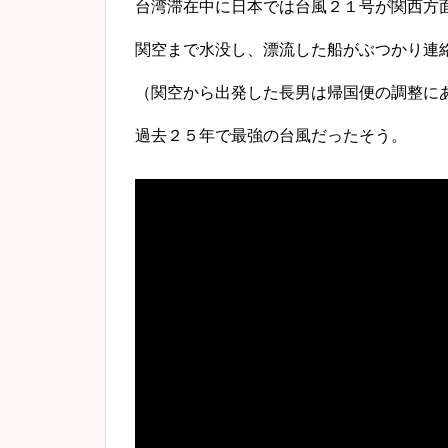
台湾滞在中に日本では台風２１号が関西方
関空まで水没し、漂流した船がぶつかり連
（関空から出発した長男は帰国便の調整にあ
過去２５年で最強の台風だったそう。