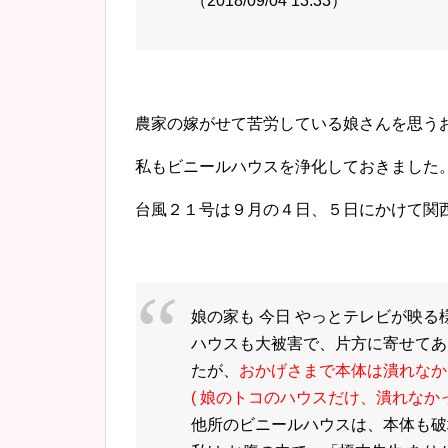
（2018/09/04 13:33）
農家の嫁がせて苦労している娘さんを思う
私もビニールハウスを浄化しておきました
台風２１号は９月の４日、５日にかけて関
娘の家も 今日 やっとテレビが映る
ハウス
も大被害で、片方に寄せてあ
たが、
おかげさまで本体は潰れなか
( 娘のトコの
ハウス
だけ、潰れなかっ
他所の
ビニール
ハウス
は、本体も