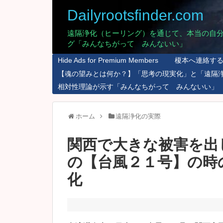
Dailyrootsfinder.com
遠隔浄化（ヒーリング）を通じて、本当の自
グ「みんなちがって みんないい」
Hide Ads for Premium Members
榎本へ連絡す
【魂の望みとは何か？】「思考の現実化」と「遠隔
相対性理論が示す「みんなちがって みんないい」
ホーム
遠隔浄化の実際
関西で大きな被害を出
の【台風２１号】の時
化