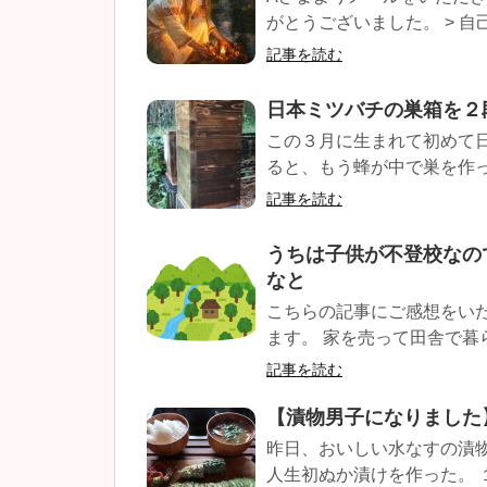
がとうございました。 > 自
記事を読む
日本ミツバチの巣箱を２
この３月に生まれて初めて
ると、もう蜂が中で巣を作って
記事を読む
うちは子供が不登校なの
なと
こちらの記事にご感想をい
ます。 家を売って田舎で暮ら
記事を読む
【漬物男子になりました
昨日、おいしい水なすの漬
人生初ぬか漬けを作った。 