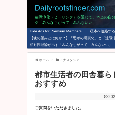
Dailyrootsfinder.com
遠隔浄化（ヒーリング）を通じて、本当の自
グ「みんなちがって みんないい」
Hide Ads for Premium Members
榎本へ連絡す
【魂の望みとは何か？】「思考の現実化」と「遠隔
相対性理論が示す「みんなちがって みんないい」
ホーム
アナスタシア
都市生活者の田舎暮ら
おすすめ
202
ご質問をいただきました。