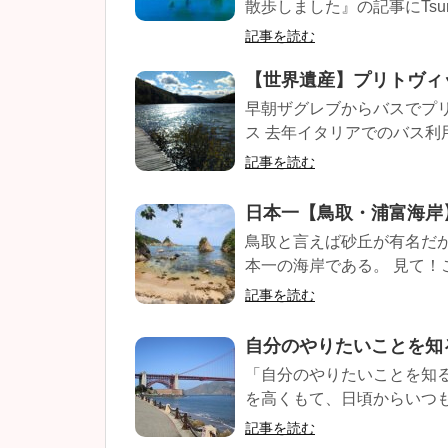
散歩しました』の記事にTsu
記事を読む
【世界遺産】プリトヴィ
早朝ザグレブからバスでプ
ス 去年イタリアでのバス利
記事を読む
日本一【鳥取・浦富海岸
鳥取と言えば砂丘が有名だが
本一の海岸である。 見て！この
記事を読む
自分のやりたいことを知
「自分のやりたいことを知
を高くもて、日頃からいつも
記事を読む