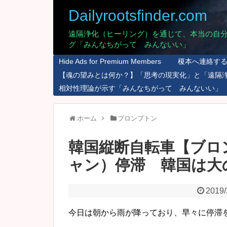
Dailyrootsfinder.com
遠隔浄化（ヒーリング）を通じて、本当の自
グ「みんなちがって みんないい」
Hide Ads for Premium Members
榎本へ連絡す
【魂の望みとは何か？】「思考の現実化」と「遠隔
相対性理論が示す「みんなちがって みんないい」
ホーム
ブロンプトン
韓国縦断自転車【ブロ
ャン）停滞 韓国は大
2019/
今日は朝から雨が降っており、早々に停滞