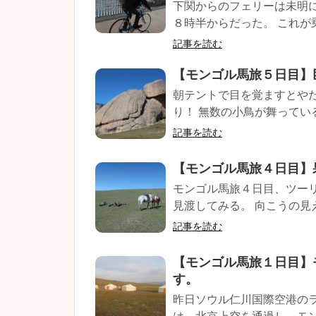
下関からのフェリーは未明
８時半からだった。 これが乗
記事を読む
【モンゴル馬旅５日目】
朝テントで目を覚ますとや
り！ 無数の小鳥が舞っている
記事を読む
【モンゴル馬旅４日目】
モンゴル馬旅４日目、ツー
見渡してみる。 向こうの見え
記事を読む
【モンゴル馬旅１日目】
す。
昨日ソウル仁川国際空港の