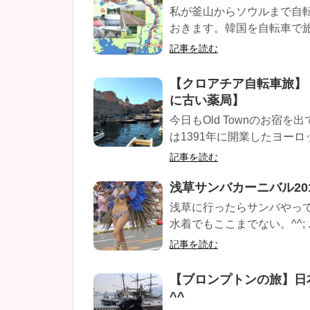
私が釜山からソウルまで自
おきます。韓国を自転車で旅
記事を読む
【クロアチア自転車旅】
に古い薬局】
今日もOld Townのお宿
は1391年に開業したヨーロッ
記事を読む
浅草サンバカーニバル20
浅草に行ったらサンバやって
水着でもここまでない。^^; ..
記事を読む
【ブロンプトンの旅】日
^^