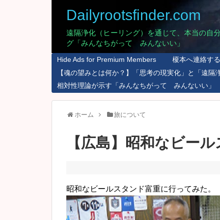
Dailyrootsfinder.com
遠隔浄化（ヒーリング）を通じて、本当の自
グ「みんなちがって みんないい」
Hide Ads for Premium Members
榎本へ連絡す
【魂の望みとは何か？】「思考の現実化」と「遠隔
相対性理論が示す「みんなちがって みんないい」
ホーム
旅について
【広島】昭和なビール
昭和なビールスタンド富重に行ってみた。