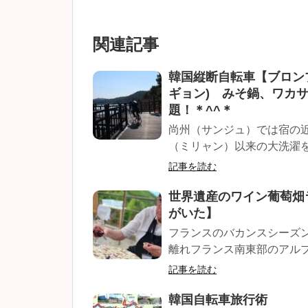
関連記事
韓国縦断自転車【ブロン
ギョン) みそ鍋、ワカ
題！＊^^＊
尚州（サンジュ）では宿の
（ミリャン）以来の大洗濯を
記事を読む
世界遺産のワイン葡萄畑
がいた】
フランスのバカンスシーズ
離れフランス南東部のアルプ
記事を読む
韓国自転車旅行術