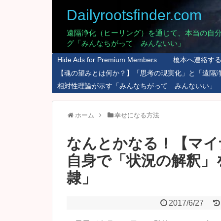
Dailyrootsfinder.com
遠隔浄化（ヒーリング）を通じて、本当の自
グ「みんなちがって みんないい」
Hide Ads for Premium Members
榎本へ連絡す
【魂の望みとは何か？】「思考の現実化」と「遠隔
相対性理論が示す「みんなちがって みんないい」
ホーム
幸せになる方法
なんとかなる！【マイ
自身で「状況の解釈」
隷」
2017/6/27