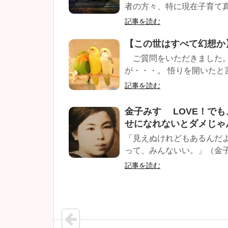
者の方々、特に現在子育て真
記事を読む
【この世はすべて幻想か
ご質問をいただきました。
が・・・。 悟りを開いたと
記事を読む
金子みすゞ LOVE！で
せになれないとダメじゃ
「見えぬけれどもあるんだ
って、みんないい。」（金子み
記事を読む