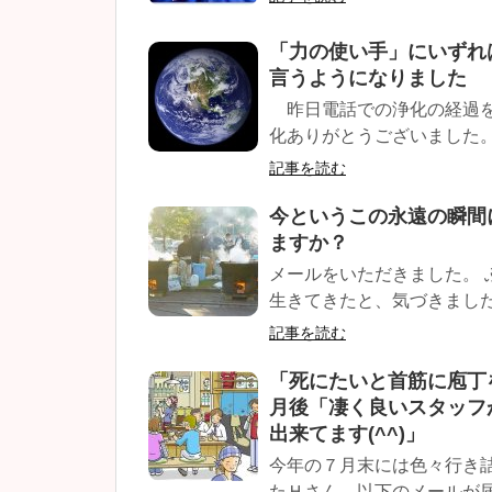
「力の使い手」にいずれ
言うようになりました
昨日電話での浄化の経過を
化ありがとうございました。 
記事を読む
今というこの永遠の瞬間
ますか？
メールをいただきました。
生きてきたと、気づきました
記事を読む
「死にたいと首筋に庖丁
月後「凄く良いスタッフ
出来てます(^^)」
今年の７月末には色々行き
たＨさん、以下のメールが届