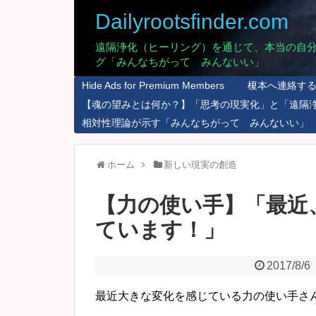
Dailyrootsfinder.com
遠隔浄化（ヒーリング）を通じて、本当の自
グ「みんなちがって みんないい」
Hide Ads for Premium Members
榎本へ連絡す
【魂の望みとは何か？】「思考の現実化」と「遠隔
相対性理論が示す「みんなちがって みんないい」
ホーム
新しい現実の創造
【力の使い手】「最近
ています！」
2017/8/6
最近大きな変化を感じている力の使い手さ