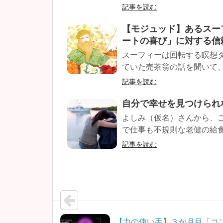
記事を読む
【モジュッド】あるスー
ートの喜び」に対する信
スーフィーは回転する瞑想
ていた売茶翁の話を聞いて、 
記事を読む
自分で幸せを見つけられ
よしみ（仮名）さんから、
で仕事も不規則な老健の給食
記事を読む
【力の使い手】３か月目「コ