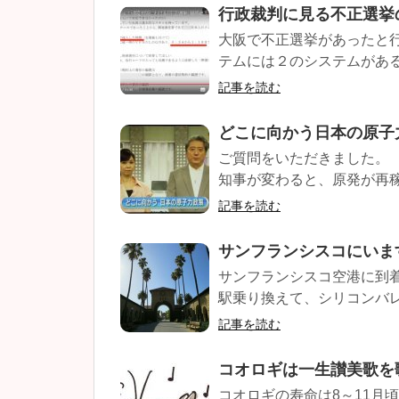
行政裁判に見る不正選挙
大阪で不正選挙があったと行政
テムには２のシステムがある。
記事を読む
どこに向かう日本の原子
ご質問をいただきました。 
知事が変わると、原発が再稼
記事を読む
サンフランシスコにいま
サンフランシスコ空港に到着
駅乗り換えて、シリコンバレ
記事を読む
コオロギは一生讃美歌を
コオロギの寿命は8～11月