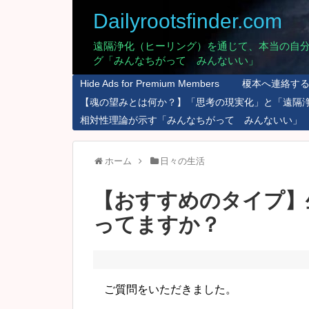
Dailyrootsfinder.com
遠隔浄化（ヒーリング）を通じて、本当の自
グ「みんなちがって みんないい」
Hide Ads for Premium Members
榎本へ連絡す
【魂の望みとは何か？】「思考の現実化」と「遠隔
相対性理論が示す「みんなちがって みんないい」
ホーム
日々の生活
【おすすめのタイプ】
ってますか？
ご質問をいただきました。