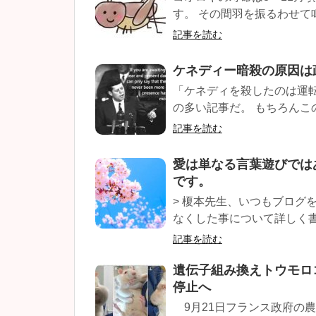
す。 その間羽を振るわせて
記事を読む
ケネディー暗殺の原因は
「ケネディを殺したのは運
の多い記事だ。 もちろんこ
記事を読む
愛は単なる言葉遊びでは
です。
> 榎本先生、いつもブログ
なくした事について詳しく書
記事を読む
遺伝子組み換えトウモロ
停止へ
9月21日フランス政府の