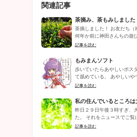
関連記事
茶摘み、茶もみしました
茶摘しました！ お友だち
何年か前に神田さんちの遊び
記事を読む
もみまんソフト
歩いていたらあやしいポスタ
て舐めている。 あやしいやつ！
記事を読む
私の住んでいるところは
昨日２９日午後３時すぎ、
た。 それをニュースでご覧
記事を読む