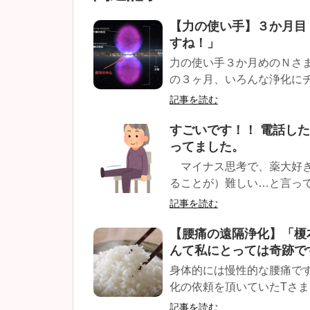
【力の使い手】３か月目
すね！」
力の使い手３か月めのＮさ
の３ヶ月、いろんな浄化にチ
記事を読む
すごいです！！ 電話し
ってました。
マイナス思考で、薬大好き
ることが）難しい…と言って
記事を読む
【腰痛の遠隔浄化】「榎
んて私にとっては奇跡で
身体的には慢性的な腰痛で
化の依頼を頂いていたTさま。
記事を読む