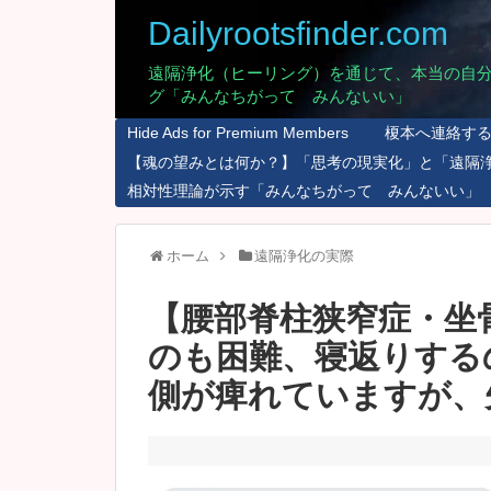
Dailyrootsfinder.com
遠隔浄化（ヒーリング）を通じて、本当の自
グ「みんなちがって みんないい」
Hide Ads for Premium Members
榎本へ連絡す
【魂の望みとは何か？】「思考の現実化」と「遠隔
相対性理論が示す「みんなちがって みんないい」
ホーム
遠隔浄化の実際
【腰部脊柱狭窄症・坐
のも困難、寝返りする
側が痺れていますが、