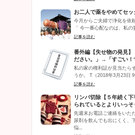
お二人で薬をやめてセッ
今月からご夫婦で浄化を依
「 今一番心配なのは、私の妻
記事を読む
番外編【失せ物の発見】
ださい。」→「すごい！
私の家の権利証が見当たら
うか。 T（2018年3月23日 9:
記事を読む
リンパ切除【５年続く下
られているとよりいっそ
先週末お電話ご連絡をいた
尿剤を飲んでも出にくく、
悩...