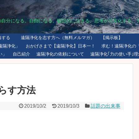
の自分になる。自由になる。情熱的に生きる。思考が現実化する。
絡する
遠隔浄化を志す方へ（無料メルマガ）
【掲示板】
遠隔浄化」
おかげさまで【遠隔浄化】日本一！
求む！遠隔浄化の
い」
自己紹介
遠隔浄化の依頼について
遠隔浄化｢力の使い手｣理
らす方法
2019/10/2
2019/10/3
話題の出来事