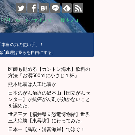
デイリールーツファインダー 榎本ブロ
「本当の力の使い手」！
念｢真理は我らを自由にする｣
医師も勧める【カントン海水】飲料の
方法「お湯500mlに小さじ１杯」
熊本地震は人工地震か
日本のがん治療の総本山【国立がんセ
ンター】が抗癌がん剤が効かないこと
を認めた。
世界三大【福井県立恐竜博物館】世界
三大絶勝【東尋坊】に行ってみた。
日本一【鳥取・浦富海岸】で泳ぐ！