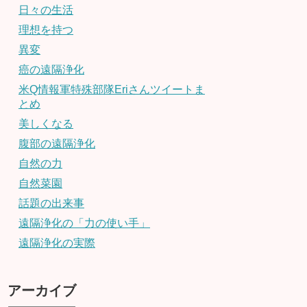
日々の生活
理想を持つ
異変
癌の遠隔浄化
米Q情報軍特殊部隊Eriさんツイートま
とめ
美しくなる
腹部の遠隔浄化
自然の力
自然菜園
話題の出来事
遠隔浄化の「力の使い手」
遠隔浄化の実際
アーカイブ