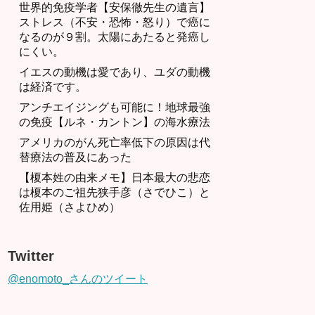
世界的免疫学者【安保徹先生の遺言】
ストレス（不安・恐怖・怒り）で癌に
なるのが９割。太陽にあたると発癌し
にくい。
イエスの動機は愛であり、ユダの動機
は経済です。
アンチエイジングも可能に！地球最強
の免疫【ルネ・カントン】の海水療法
アメリカのがん死亡率低下の原因は代
替療法の普及にあった
【榎本姓の由来メモ】日本最大の悲恋
は榎本のご祖先狭手彦（さでひこ）と
佐用姫（さよひめ）
Twitter
@enomoto_さんのツイート