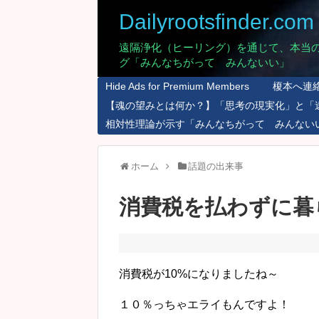
Dailyrootsfinder.com
遠隔浄化（ヒーリング）を通じて、本当
グ「みんなちがって みんないい」
Hide Ads for Premium Members
榎本へ連
【魂の望みとは何か？】「思考の現実化」と「
相対性理論が示す「みんなちがって みんない
ホーム
話題の出来事
消費税を払わずに暮
消費税が10%になりましたね～
１０％っちゃエライもんですよ！