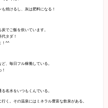
ンも焼けるし、灰は肥料になる！
る炭でご飯を炊いています。
料代タダ！
！^^
など、毎日フル稼働している。
わ！
通る名水をいつもくんでいる。
に行く。その温泉にはミネラル豊富な飲泉がある。