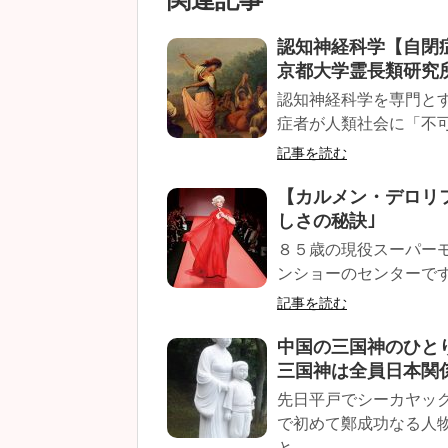
認知神経科学【自閉
京都大学霊長類研究
認知神経科学を専門と
症者が人類社会に「不可
記事を読む
【カルメン・デロリ
しさの秘訣｣
８５歳の現役スーパーモ
ンショーのセンターですよ
記事を読む
中国の三国神のひと
三国神は全員日本関
先日平戸でシーカヤッ
で初めて鄭成功なる人
と...