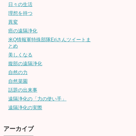
日々の生活
理想を持つ
異変
癌の遠隔浄化
米Q情報軍特殊部隊Eriさんツイートま
とめ
美しくなる
腹部の遠隔浄化
自然の力
自然菜園
話題の出来事
遠隔浄化の「力の使い手」
遠隔浄化の実際
アーカイブ