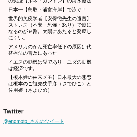
の免疫【ルネ・カントン】の海水療法
日本一【鳥取・浦富海岸】で泳ぐ！
世界的免疫学者【安保徹先生の遺言】
ストレス（不安・恐怖・怒り）で癌に
なるのが９割。太陽にあたると発癌し
にくい。
アメリカのがん死亡率低下の原因は代
替療法の普及にあった
イエスの動機は愛であり、ユダの動機
は経済です。
【榎本姓の由来メモ】日本最大の悲恋
は榎本のご祖先狭手彦（さでひこ）と
佐用姫（さよひめ）
Twitter
@enomoto_さんのツイート