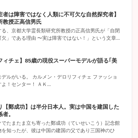
症者は障害ではなく人類に不可欠な自然探究者】
所教授正高信男氏
する、京都大学霊長類研究所教授の正高信男氏が「自閉
欠」である理由 〜実は障害ではない！」という文章...
フィチェ】85歳の現役スーパーモデルが語る｢美
デルがいる。 カルメン・デロリフィチェ ファッショ
！センター！ ＡＫ...
り【鄭成功】は半分日本人。実は中国を建国した
係者。
クでたまたま立ち寄った鄭成功（ていせいこう）記念館
物を知ったが、彼は中国の建国の父であり三国神のひ