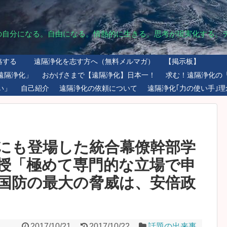
の自分になる。自由になる。情熱的に生きる。思考が現実化する。
絡する
遠隔浄化を志す方へ（無料メルマガ）
【掲示板】
遠隔浄化」
おかげさまで【遠隔浄化】日本一！
求む！遠隔浄化の
い」
自己紹介
遠隔浄化の依頼について
遠隔浄化｢力の使い手｣理
にも登場した統合幕僚幹部学
授「極めて専門的な立場で申
国防の最大の脅威は、安倍政
2017/10/21
2017/10/22
話題の出来事