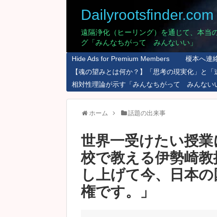
Dailyrootsfinder.com
遠隔浄化（ヒーリング）を通じて、本当
グ「みんなちがって みんないい」
Hide Ads for Premium Members
榎本へ連
【魂の望みとは何か？】「思考の現実化」と「
相対性理論が示す「みんなちがって みんない
ホーム
話題の出来事
世界一受けたい授業
校で教える伊勢崎教
し上げて今、日本の
権です。」