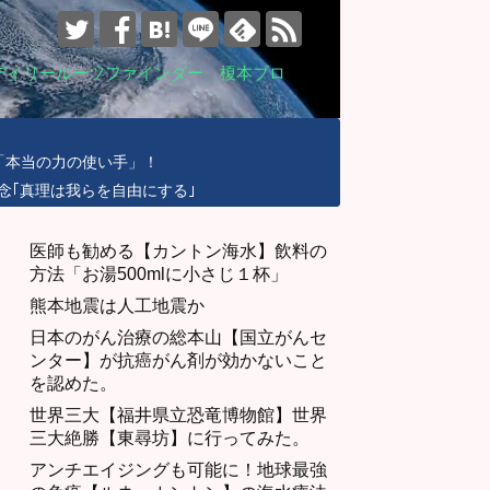
デイリールーツファインダー 榎本ブロ
「本当の力の使い手」！
念｢真理は我らを自由にする｣
医師も勧める【カントン海水】飲料の
方法「お湯500mlに小さじ１杯」
熊本地震は人工地震か
日本のがん治療の総本山【国立がんセ
ンター】が抗癌がん剤が効かないこと
を認めた。
世界三大【福井県立恐竜博物館】世界
三大絶勝【東尋坊】に行ってみた。
アンチエイジングも可能に！地球最強