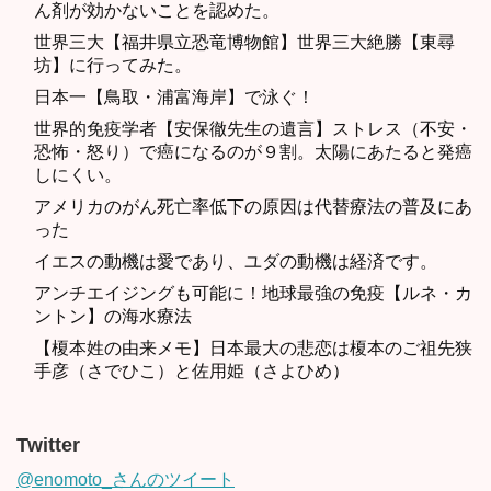
ん剤が効かないことを認めた。
世界三大【福井県立恐竜博物館】世界三大絶勝【東尋
坊】に行ってみた。
日本一【鳥取・浦富海岸】で泳ぐ！
世界的免疫学者【安保徹先生の遺言】ストレス（不安・
恐怖・怒り）で癌になるのが９割。太陽にあたると発癌
しにくい。
アメリカのがん死亡率低下の原因は代替療法の普及にあ
った
イエスの動機は愛であり、ユダの動機は経済です。
アンチエイジングも可能に！地球最強の免疫【ルネ・カ
ントン】の海水療法
【榎本姓の由来メモ】日本最大の悲恋は榎本のご祖先狭
手彦（さでひこ）と佐用姫（さよひめ）
Twitter
@enomoto_さんのツイート