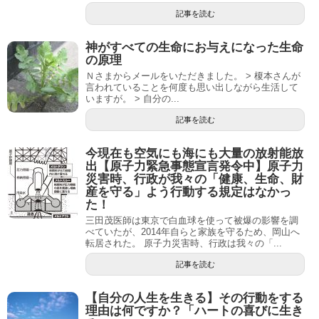
記事を読む
神がすべての生命にお与えになった生命
の原理
Ｎさまからメールをいただきました。 > 榎本さんが
言われていることを何度も思い出しながら生活して
いますが。 > 自分の...
記事を読む
今現在も空気にも海にも大量の放射能放
出【原子力緊急事態宣言発令中】原子力
災害時、行政が我々の「健康、生命、財
産を守る」よう行動する規定はなかっ
た！
三田茂医師は東京で白血球を使って被爆の影響を調
べていたが、2014年自らと家族を守るため、岡山へ
転居された。 原子力災害時、行政は我々の「...
記事を読む
【自分の人生を生きる】その行動をする
理由は何ですか？「ハートの喜びに生き