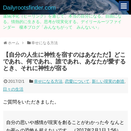
Dailyrootsfinder.com
遠隔浄化（ヒーリング）を通じて、本当の自分になる。自由にな
る。情熱的に生きる。思考が現実化する。デイリールーツファイ
ンダー 榎本ブログ「みんなちがって みんないい」
ホーム
幸せになる方法
【自分の人生に神性を宿すのはあなただ】どこ
であれ、何であれ、誰であれ、あなたが愛する
とき、それに神性が宿る
2017/2/1
幸せになる方法
,
恋愛について
,
新しい現実の創造
,
日々の生活
ご質問をいただきました。
自分の思いや感情が現実を創ることがわかった今 なんと
か死への恐怖も超えたいです。（2017年2月1日 1:56）