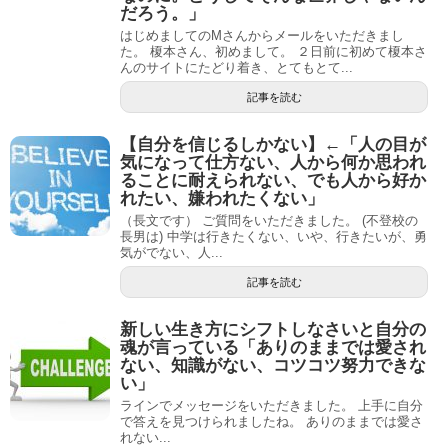
だろう。」
はじめましてのMさんからメールをいただきまし
た。 榎本さん、初めまして。 ２日前に初めて榎本さ
んのサイトにたどり着き、とてもとて...
記事を読む
【自分を信じるしかない】←「人の目が
気になって仕方ない、人から何か思われ
ることに耐えられない、でも人から好か
れたい、嫌われたくない」
（長文です） ご質問をいただきました。 (不登校の
長男は) 中学は行きたくない、いや、行きたいが、勇
気がでない、人...
記事を読む
新しい生き方にシフトしなさいと自分の
魂が言っている「ありのままでは愛され
ない、知識がない、コツコツ努力できな
い」
ラインでメッセージをいただきました。 上手に自分
で答えを見つけられましたね。 ありのままでは愛さ
れない...