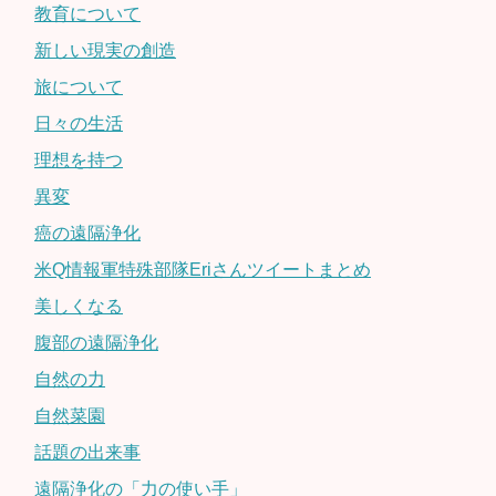
教育について
新しい現実の創造
旅について
日々の生活
理想を持つ
異変
癌の遠隔浄化
米Q情報軍特殊部隊Eriさんツイートまとめ
美しくなる
腹部の遠隔浄化
自然の力
自然菜園
話題の出来事
遠隔浄化の「力の使い手」