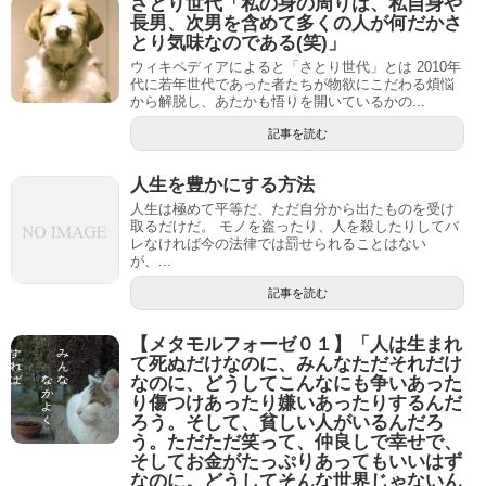
さとり世代「私の身の周りは、私自身や
長男、次男を含めて多くの人が何だかさ
とり気味なのである(笑)」
ウィキペディアによると「さとり世代」とは 2010年
代に若年世代であった者たちが物欲にこだわる煩悩
から解脱し、あたかも悟りを開いているかの...
記事を読む
人生を豊かにする方法
人生は極めて平等だ、ただ自分から出たものを受け
取るだけだ。 モノを盗ったり、人を殺したりしてバ
レなければ今の法律では罰せられることはない
が、...
記事を読む
【メタモルフォーゼ０１】「人は生まれ
て死ぬだけなのに、みんなただそれだけ
なのに、どうしてこんなにも争いあった
り傷つけあったり嫌いあったりするんだ
ろう。そして、貧しい人がいるんだろ
う。ただただ笑って、仲良しで幸せで、
そしてお金がたっぷりあってもいいはず
なのに。どうしてそんな世界じゃないん