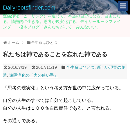
Dailyrootsfinder.com
遠隔浄化（ヒーリング）を通じて、本当の自分になる。自由にな
る。情熱的に生きる。思考が現実化する。デイリールーツファイ
ンダー 榎本ブログ「みんなちがって みんないい」
ホーム
全生命はひとつ
私たちは神であることを忘れた神である
2016/7/19
2017/11/19
全生命はひとつ
,
新しい現実の創
造
,
遠隔浄化の「力の使い手」
「思考の現実化
」という考え方が世の中に広がっている。
自分の人生のすべては自分で起こしている。
自分の人生は１００％自己責任である、と言われる。
その通りである。