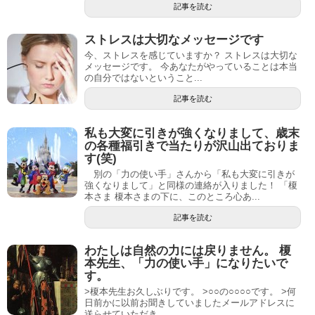
記事を読む
ストレスは大切なメッセージです
今、ストレスを感じていますか？ ストレスは大切な
メッセージです。 今あなたがやっていることは本当
の自分ではないということ...
記事を読む
私も大変に引きが強くなりまして、歳末
の各種福引きで当たりが沢山出ておりま
す(笑)
別の「力の使い手」さんから「私も大変に引きが
強くなりまして」と同様の連絡が入りました！ 「榎
本さま 榎本さまの下に、このところ心あ...
記事を読む
わたしは自然の力には戻りません。 榎
本先生、「力の使い手」になりたいで
す。
>榎本先生お久しぶりです。 >○○の○○○○です。 >何
日前かに以前お聞きしていましたメールアドレスに
送らせていただき...