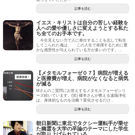
記事を読む
イエス・キリストは自分の苦しい経験を
人への愛や優しさに変えようとする私た
ち全てのお手本です。
今生見えない力で人に奉仕することを志して転生
してこられた魂は、 この人生で発揮するために豊
かな感受性が与えられている方が多いのです。...
記事を読む
【メタモルフォーゼ０７】病院が増える
と医療費が増え、病院がなくなると病気
が減る
Mさんのご質問にお答えするメタモルフォーゼシリ
ーズ続いています。(笑) 榎本さんが教える遠隔浄化
は、身体的なものを治癒？変化させるだけ...
記事を読む
朝日新聞に東北でタクシー運転手が乗せ
た幽霊を大学の卒論のテーマにした学生
が取り上げられている。