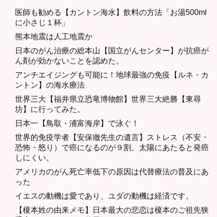
医師も勧める【カントン海水】飲料の方法「お湯500ml
に小さじ１杯」
熊本地震は人工地震か
日本のがん治療の総本山【国立がんセンター】が抗癌が
ん剤が効かないことを認めた。
アンチエイジングも可能に！地球最強の免疫【ルネ・カ
ントン】の海水療法
世界三大【福井県立恐竜博物館】世界三大絶勝【東尋
坊】に行ってみた。
日本一【鳥取・浦富海岸】で泳ぐ！
世界的免疫学者【安保徹先生の遺言】ストレス（不安・
恐怖・怒り）で癌になるのが９割。太陽にあたると発癌
しにくい。
アメリカのがん死亡率低下の原因は代替療法の普及にあ
った
イエスの動機は愛であり、ユダの動機は経済です。
【榎本姓の由来メモ】日本最大の悲恋は榎本のご祖先狭