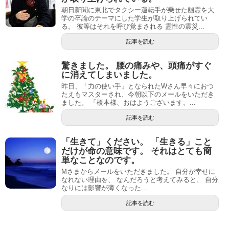
朝日新聞に東北でタクシー運転手が乗せた幽霊を大
学の卒論のテーマにした学生が取り上げられてい
る。 彼等はそれを呼び覚まされる 霊性の震災...
記事を読む
驚きました。 腰の痛みや、頭痛がすぐ
に消えてしまいました。
昨日、「力の使い手」となられたWさん早々におつ
たえもマスターされ、今朝以下のメールをいただき
ました。 「榎本様、おはようございます。...
記事を読む
「生きて」ください。 「生きる」こと
だけが命の意味です。 それはとても簡
単なことなのです。
Mさまからメールをいただきました。 自分が幸せに
なれない理由を、 なんだろうと考えてみると、 自分
なりには影響が薄くなった...
記事を読む