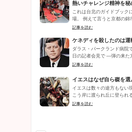
熱いチャレンジ精神を秘
これは台北のガイドブック
場。 例えて言うと京都の錦
記事を読む
ケネディを殺したのは運
ダラス・パークランド病院
日の記者会見で ―弾の来た方
記事を読む
イエスはなぜ自ら磔を選
イエスは数々の途方もない
こう岸に渡られ丘に登られる
記事を読む