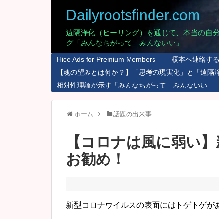
Dailyrootsfinder.com
遠隔浄化（ヒーリング）を通じて、本当の自
グ「みんなちがって みんないい」
Hide Ads for Premium Members
榎本へ連絡す
【魂の望みとは何か？】「思考の現実化」と「遠隔
相対性理論が示す「みんなちがって みんないい」
ホーム
話題の出来事
【コロナは風に弱い】
お勧め！
新型コロナウイルスの表面にはトゲトゲが