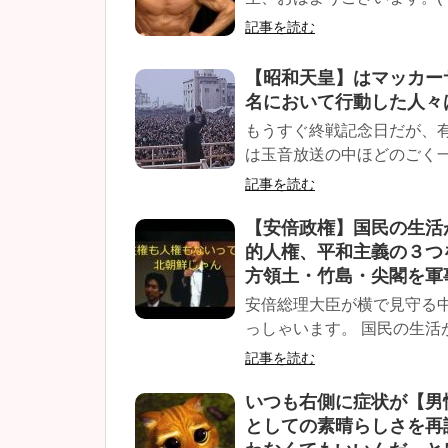
記事を読む
【昭和天皇】はマッカー
名において行動した人々
もうすぐ終戦記念日だが、
は玉音放送の中ほどのごく一
記事を読む
【安倍政権】国民の生活
的人権、平和主義の３つ
方領土・竹島・尖閣を軍
安倍総理大臣が横で見守る
っしゃいます。 国民の生活
記事を読む
いつも右側に症状が【男
としての素晴らしさを再