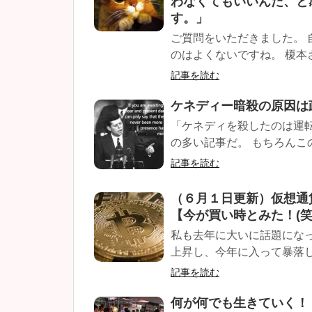
わなくてもいいんだ、と
す。」
ご質問をいただきました。
のはよくないですね。 榎本
記事を読む
ケネディー暗殺の原因は
「ケネディを殺したのは運
の多い記事だ。 もちろんこ
記事を読む
（６月１日更新）仮想通
【今が買い時とみた！(笑
私も去年に大いに話題にな
上昇し、今年に入って暴落した
記事を読む
何が何でも生きていく！