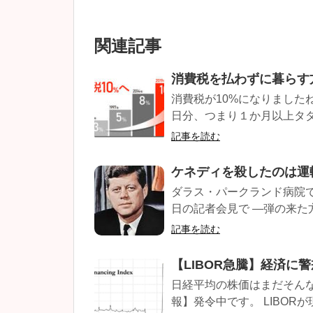
関連記事
消費税を払わずに暮らす
消費税が10%になりました
日分、つまり１か月以上タダ働
記事を読む
ケネディを殺したのは運
ダラス・パークランド病院
日の記者会見で ―弾の来た方
記事を読む
【LIBOR急騰】経済に
日経平均の株価はまだそん
報】発令中です。 LIBORが現