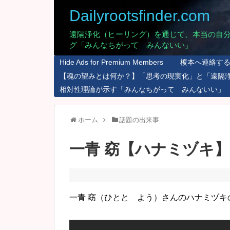
Dailyrootsfinder.com
遠隔浄化（ヒーリング）を通じて、本当の自
グ「みんなちがって みんないい」
Hide Ads for Premium Members
榎本へ連絡す
【魂の望みとは何か？】「思考の現実化」と「遠隔
相対性理論が示す「みんなちがって みんないい」
ホーム
話題の出来事
一青 窈【ハナミヅキ
一青 窈（ひとと よう）さんのハナミヅキ