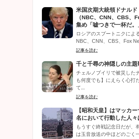
米国次期大統領ドナルド
（NBC、CNN、CBS、F
集め「嘘つきで一杯だ。
ロシアのスプートニクによ
NBC、CNN、CBS、Fox N
記事を読む
千と千尋の神隠しの主題
チェルノブイリで被災した
も何度でも】にえらく心打
て...
記事を読む
【昭和天皇】はマッカー
名において行動した人々
もうすぐ終戦記念日だが、
は玉音放送の中ほどのごく一