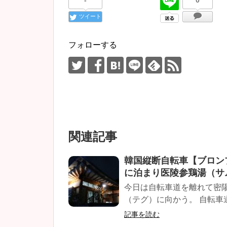
-
0
ツイート
フォローする
関連記事
韓国縦断自転車【ブロン
に泊まり医陵参鶏湯（サ
今日は自転車道を離れて密
（テグ）に向かう。 自転車
記事を読む