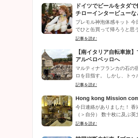
ドイツでビールをタダで
チローインタービューな
プレモル神泡体感キット 
でひと缶買って帰ろうと思う
記事を読む
【南イタリア自転車旅】
アルベロベッロへ
マルティナフランカの石の
ロを目指す。 しかし、トゥル
記事を読む
Hong kong Mission co
今日連絡がありました！ 香
（＞自分） 数十枚に及ぶ英文
記事を読む