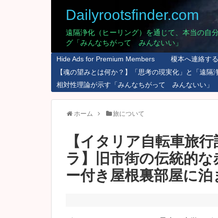
Dailyrootsfinder.com
遠隔浄化（ヒーリング）を通じて、本当の自
グ「みんなちがって みんないい」
Hide Ads for Premium Members
榎本へ連絡す
【魂の望みとは何か？】「思考の現実化」と「遠隔
相対性理論が示す「みんなちがって みんないい」
ホーム
旅について
【イタリア自転車旅行
ラ】旧市街の伝統的な
ー付き屋根裏部屋に泊