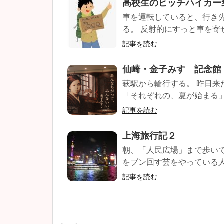
高校生のヒッチハイカー
車を運転していると、行き
る。 反射的にすっと車を寄せ
記事を読む
仙崎・金子みすゞ記念館
萩駅から輪行する。 昨日来
「それぞれの、夏が始まる」(笑)
記事を読む
上海旅行記２
朝、「人民広場」まで歩い
をブン回す芸をやっている人も
記事を読む