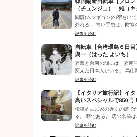
韓国縦断自転車【ブロン
（チュンジュ） 雉（キ
聞慶(ムンギョン)の宿を出
外れる。 青い手袋は、防寒の
記事を読む
自転車【台湾環島６日目
與一（はった よいち）
嘉義と台南の間には、嘉南
変えた日本人がいる。 烏山頭
記事を読む
【イタリア旅行記】イタ
高いスペシャルで850円
伝統的古民家の近くの街で
る。 薪である。 店の名前は..
記事を読む