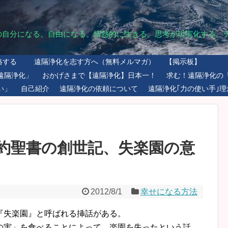
の自分になる。自由になる。情熱的に生きる。思考が現実化する。
絡する
遠隔浄化を志す方へ（無料メルマガ）
【掲示板】
遠隔浄化」
おかげさまで【遠隔浄化】日本一！
求む！遠隔浄化の
い」
自己紹介
遠隔浄化の依頼について
遠隔浄化｢力の使い手｣理
約聖書の創世記、失楽園の意
2012/8/1
幸せになる方法
失楽園』と呼ばれる挿話がある。
の実」を食べることによって、楽園を失ったという話