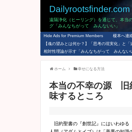
Dailyrootsfinder.com
遠隔浄化（ヒーリング）を通じて、本当
グ「みんなちがって みんないい」
Hide Ads for Premium Members
榎本へ連
【魂の望みとは何か？】「思考の現実化」と「
相対性理論が示す「みんなちがって みんない
ホーム
幸せになる方法
本当の不幸の源 旧
味するところ
旧約聖書の『創世記』にはいわゆる『
人間（アダムとイブ）は「善悪の知識