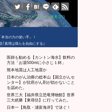
デイリールーツファインダー 榎本ブロ
「本当の力の使い手」！
念｢真理は我らを自由にする｣
医師も勧める【カントン海水】飲料の
方法「お湯500mlに小さじ１杯」
熊本地震は人工地震か
日本のがん治療の総本山【国立がんセ
ンター】が抗癌がん剤が効かないこと
を認めた。
世界三大【福井県立恐竜博物館】世界
三大絶勝【東尋坊】に行ってみた。
日本一【鳥取・浦富海岸】で泳ぐ！