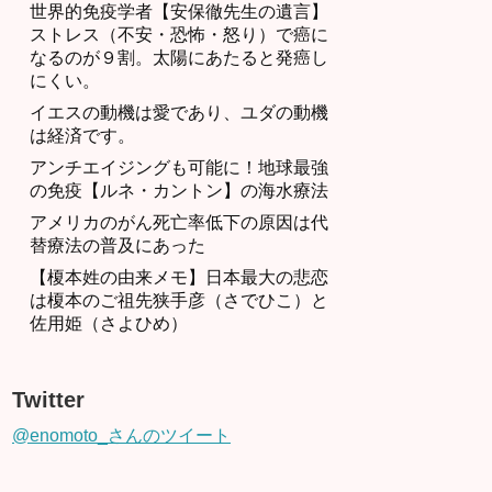
世界的免疫学者【安保徹先生の遺言】
ストレス（不安・恐怖・怒り）で癌に
なるのが９割。太陽にあたると発癌し
にくい。
イエスの動機は愛であり、ユダの動機
は経済です。
アンチエイジングも可能に！地球最強
の免疫【ルネ・カントン】の海水療法
アメリカのがん死亡率低下の原因は代
替療法の普及にあった
【榎本姓の由来メモ】日本最大の悲恋
は榎本のご祖先狭手彦（さでひこ）と
佐用姫（さよひめ）
Twitter
@enomoto_さんのツイート