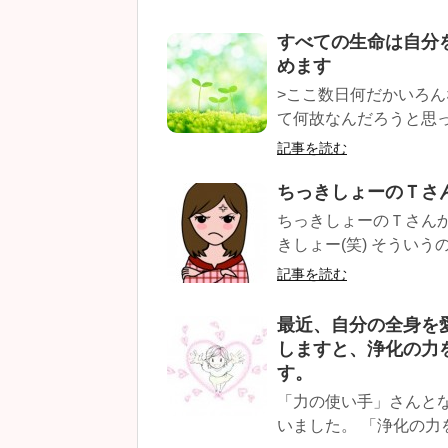
すべての生命は自分
めます
>ここ数日何だかいろ
て何故なんだろうと思っ
記事を読む
ちっきしょーのＴさ
ちっきしょーのＴさん
きしょー(笑) そういうの
記事を読む
最近、自分の全身を
しますと、浄化の力
す。
「力の使い手」さんと
いました。 「浄化の力