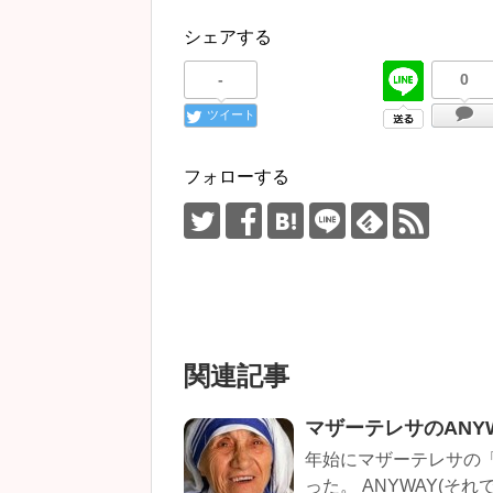
シェアする
-
0
ツイート
フォローする
関連記事
マザーテレサのANY
年始にマザーテレサの「
った。 ANYWAY(それ