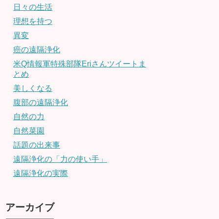
日々の生活
理想を持つ
異変
癌の遠隔浄化
米Q情報軍特殊部隊Eriさんツイートま
とめ
美しくなる
腹部の遠隔浄化
自然の力
自然菜園
話題の出来事
遠隔浄化の「力の使い手」
遠隔浄化の実際
アーカイブ