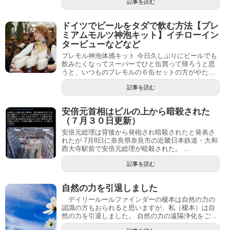
記事を読む
ドイツでビールをタダで飲む方法【プレ
ミアムモルツ神泡キット】イチローイン
タービューなどなど
プレモル神泡体感キット 今日久しぶりにビールでも
飲みたくなってスーパーでひと缶買って帰ろうと思
うと、いつものプレモルの６缶セットの方がやた...
記事を読む
安倍元首相はビルの上から暗殺された
（７月３０日更新）
安倍元総理は背後から発砲され暗殺されたと発表さ
れたが 7月8日に奈良県奈良市の近畿日本鉄道・大和
西大寺駅前で安倍元総理が暗殺された。 ...
記事を読む
自然の力を引退しました
デイリールールファインダーの榎本は自然の力の
認識の方もおられると思いますが、私（榎本）は自
然の力を引退しました。 自然の力の遠隔浄化をご...