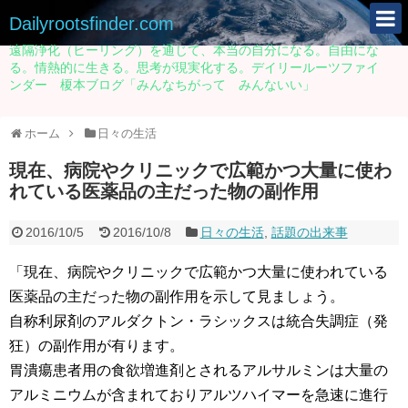
Dailyrootsfinder.com
遠隔浄化（ヒーリング）を通じて、本当の自分になる。自由にな
る。情熱的に生きる。思考が現実化する。デイリールーツファイ
ンダー 榎本ブログ「みんなちがって みんないい」
ホーム
日々の生活
現在、病院やクリニックで広範かつ大量に使わ
れている医薬品の主だった物の副作用
2016/10/5
2016/10/8
日々の生活
,
話題の出来事
「現在、病院やクリニックで広範かつ大量に使われている
医薬品の主だった物の副作用を示して見ましょう。
自称利尿剤のアルダクトン・ラシックスは統合失調症（発
狂）の副作用が有ります。
胃潰瘍患者用の食欲増進剤とされるアルサルミンは大量の
アルミニウムが含まれておりアルツハイマーを急速に進行