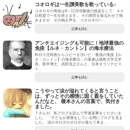
コオロギは一生讃美歌を歌っている♪
コオロギの寿命は8～11月頃最後の脱皮をして、４０
日程度で一生を終えます。 その間羽を振るわせて鳴
きますが、その鳴き声を、コオロギの一...
記事を読む
アンチエイジングも可能に！地球最強の
免疫【ルネ・カントン】の海水療法
昨日小児科医からコピーを頂いた「最強の免疫【ル
ネ・カントン】の海水療法」の著者は徳島大学元学
長、医学博士、武田克之さんと、日本タラソテピス
ト...
記事を読む
こうやって涙が溢れてくると言うこと
は、ずっとその感情に固く蓋をしていた
んだなと、 榎本さんの言葉で、気付き
ました｡
Ｔさんが、私ブログを読んで早速返事をくださいま
した。 「子どもが昼寝をしている間にブログを見ま
した。 涙がポロポロポロポロ落ちて来ま...