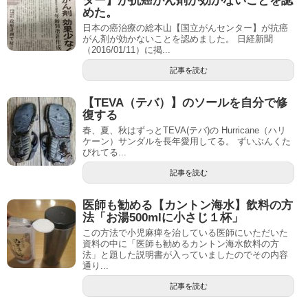
ター】が抗癌がん剤が効かないことを認
めた。
日本の癌治療の総本山【国立がんセンター】が抗癌
がん剤が効かないことを認めました。 日経新聞
（2016/01/11）に掲...
記事を読む
【TEVA（テバ）】のソールを自分で修
復する
春、夏、秋はずっとTEVA(テバ)の Hurricane（ハリ
ケーン）サンダルを長年愛用してる。 ずいぶんくた
びれてる...
記事を読む
医師も勧める【カントン海水】飲料の方
法「お湯500mlに小さじ１杯」
この方法で小児麻痺を治している医師にいただいた
資料の中に「医師も勧めるカントン海水飲料の方
法」と題した説明書が入っていましたのでその内容
通り...
記事を読む