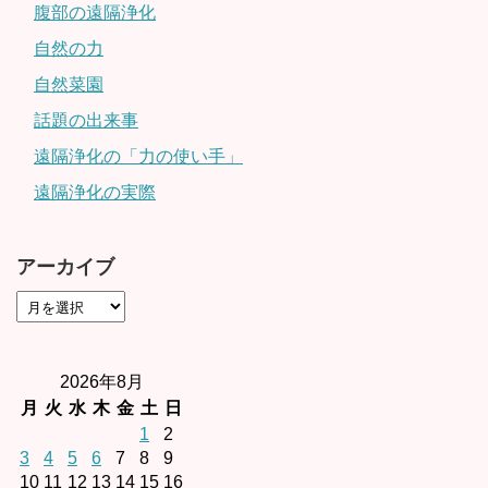
腹部の遠隔浄化
自然の力
自然菜園
話題の出来事
遠隔浄化の「力の使い手」
遠隔浄化の実際
アーカイブ
2026年8月
月
火
水
木
金
土
日
1
2
3
4
5
6
7
8
9
10
11
12
13
14
15
16