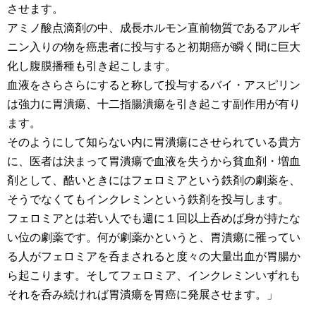
させます。
アミノ酸点滴剤の中、成長ホルモン直前物質であるアルギ
ニン入りの物を癌患者に投与すると初期癌が瞬く間に巨大
化し腹膜播種も引き起こします。
血液をさらさらにすると称して投与するバイ・アスピリン
は強力に胃潰瘍、十二指腸潰瘍を引き起こす副作用が有り
ます。
そのようにして知らない内に胃潰瘍にさせられている貴方
に、医者は決まって胃潰瘍で血液を失うから貧血剤・増血
剤として、酷いときにはフェロミアという鉄剤の劇薬を、
そうでなくてもインクレミンという鉄剤を投与します。
フェロミアとは若い人でも週に１回以上呑めば身が持たな
い位の劇薬です。何が劇薬かというと、胃潰瘍に罹ってい
る人がフェロミアを呑まされると度々の大量出血が胃腸か
ら起こります。そしてフェロミア、インクレミンいずれも
それを呑み続ければ胃潰瘍を胃癌に発展させます。」