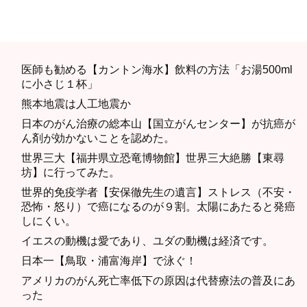
医師も勧める【カントン海水】飲料の方法「お湯500ml
に小さじ１杯」
熊本地震は人工地震か
日本のがん治療の総本山【国立がんセンター】が抗癌が
ん剤が効かないことを認めた。
世界三大【福井県立恐竜博物館】世界三大絶勝【東尋
坊】に行ってみた。
世界的免疫学者【安保徹先生の遺言】ストレス（不安・
恐怖・怒り）で癌になるのが９割。太陽にあたると発癌
しにくい。
イエスの動機は愛であり、ユダの動機は経済です。
日本一【鳥取・浦富海岸】で泳ぐ！
アメリカのがん死亡率低下の原因は代替療法の普及にあ
った