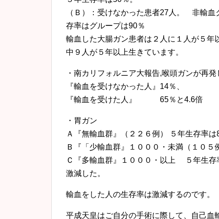
（Ｂ）：受けなかった患者27人。 非輸血
存率はグループは90％
輸血した大腸ガン患者は２人に１人が５年
中９人が５年以上生きています。
・南カリフォルニア大報告,喉頭ガンが再発
『輸血を受けなかった人』14％、
『輸血を受けた人』 65％と4.6倍
・胃ガン
Ａ『無輸血群』（２２６例） ５年生存率は8
Ｂ『「少輸血群』１０００・未満（１０５例
Ｃ『多輸血群』１０００・以上 ５年生存率
激減した。
輸血をした人の生存率は激減するのです。
平成天皇はご自分の手術に際して、自己血