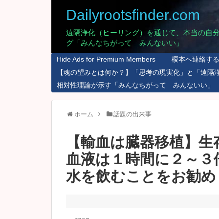
Dailyrootsfinder.com
遠隔浄化（ヒーリング）を通じて、本当の自
グ「みんなちがって みんないい」
Hide Ads for Premium Members
榎本へ連絡す
【魂の望みとは何か？】「思考の現実化」と「遠隔
相対性理論が示す「みんなちがって みんないい」
ホーム
話題の出来事
【輸血は臓器移植】生
血液は１時間に２～３
水を飲むことをお勧め