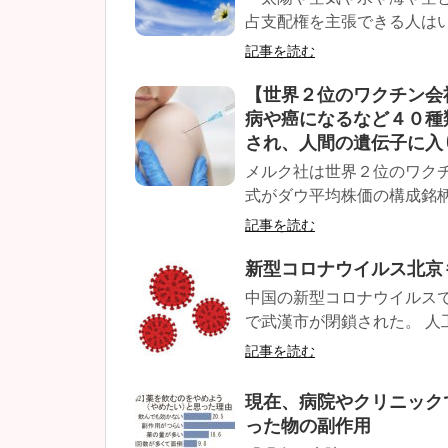
占支配権を主張できる人はい
記事を読む
【世界２位のワクチン会
病や癌になるなど４０種
され、人間の遺伝子に入
メルク社は世界２位のワク
式がダウ平均株価の構成銘柄に
記事を読む
新型コロナウイルス北京
中国の新型コロナウイルス
で武漢市が閉鎖された。 人
記事を読む
現在、病院やクリニック
った物の副作用