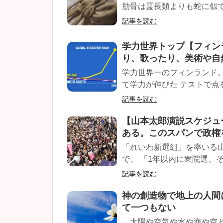
肋骨は霊長類よりも蛇に似てい
記事を読む
学力世界トップ【フィン
り、歌ったり、美術や自
学力世界一のフィンランド。
て学力が伸びた テストで点を
記事を読む
【山本太郎演説スケジュ
ある。このスパンで政権
「れいわ新選組」を率いる
で、 「1年以内に衆院選、そ
記事を読む
神の創造物で地上の人間
て一つもない
太陽や空気や水や海や空と