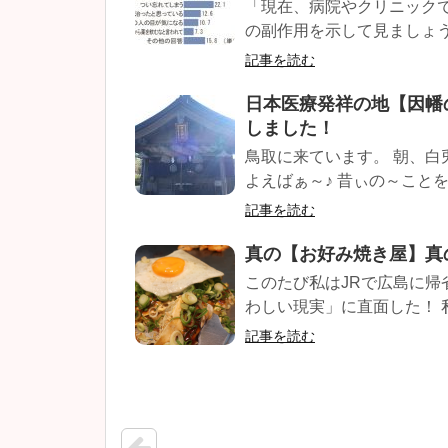
「現在、病院やクリニック
の副作用を示して見ましょう
記事を読む
日本医療発祥の地【因幡
しました！
鳥取に来ています。 朝、白
よえばぁ～♪ 昔ぃの～ことを
記事を読む
真の【お好み焼き屋】真
このたび私はJRで広島に
わしい現実」に直面した！ 
記事を読む