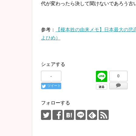
代が変わったら決して聞けないであろう古
参考：
【榎本姓の由来メモ】日本最大の悲
よひめ）
シェアする
-
0
ツイート
フォローする