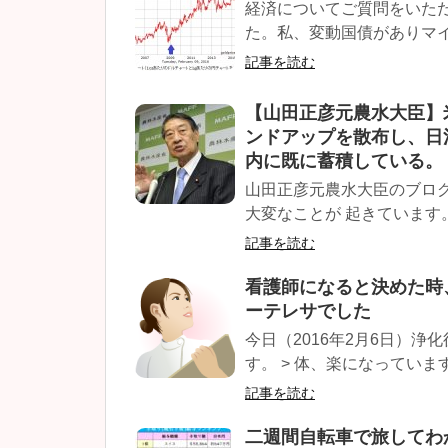
経済についてご質問をいた
た。私、変動国債がありマイ
記事を読む
【山田正彦元農水大臣】
ンドアップを散布し、日
内に既に蓄積している。
山田正彦元農水大臣のブログ
大変なことが 起きています。
記事を読む
看護師になると決めた時
ーテレサでした
今日（2016年2月6日）
す。 > 体、楽になっています
記事を読む
二週間自転車で旅してわ