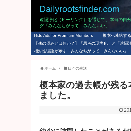
Dailyrootsfinder.com
遠隔浄化（ヒーリング）を通じて、本当の自
グ「みんなちがって みんないい」
Hide Ads for Premium Members
榎本へ連絡す
【魂の望みとは何か？】「思考の現実化」と「遠隔
相対性理論が示す「みんなちがって みんないい」
ホーム
日々の生活
榎本家の過去帳が残る
ました。
201