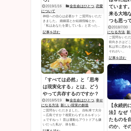
2019/1/16
全生命はひとつ
,
恋愛
ています
について
来る大地
神様への信心は必要か？ ご質問をいただ
つも思っ
きました。 婚姻届とか結婚指輪とか、
「私はあなたを愛している」と言った...
2018/7/30
記事を読む
になる方法
,
新
ご質問をいただ
前向きさはど
私は常に恐れ
それがい...
記事を読む
「すべては必然」と「思考
は現実化する」とは、どう
やって共存するのですか？
2018/5/19
全生命はひとつ
,
幸せ
【永続的
になる方法
,
新しい現実の創造
ご質問をいただきました。 自転車で大分
法】なぜ
～広島ですか？相変わらずエネルギッシ
たものを
ュですねっ！ 昔は運動もアウトドアも嫌
いだった私が、体を動...
のか、そ
記事を読む