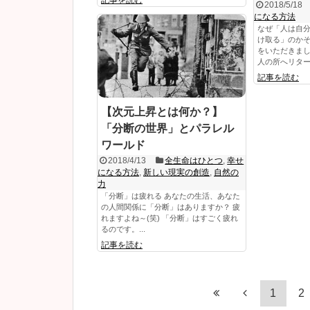
2018/5/18
になる方法
なぜ「人は自
け取る」のか
をいただきまし
人の所へリターン
記事を読む
【次元上昇とは何か？】
「分断の世界」とパラレル
ワールド
2018/4/13
全生命はひとつ
,
幸せ
になる方法
,
新しい現実の創造
,
自然の
力
「分断」は疲れる あなたの生活、あなた
の人間関係に「分断」はありますか？ 疲
れますよね～(笑) 「分断」はすごく疲れ
るのです。...
記事を読む
1
2