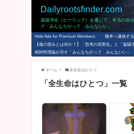
Dailyrootsfinder.com
遠隔浄化（ヒーリング）を通じて、本当の自
グ「みんなちがって みんないい」
Hide Ads for Premium Members
榎本へ連絡す
【魂の望みとは何か？】「思考の現実化」と「遠隔
相対性理論が示す「みんなちがって みんないい」
ホーム
全生命はひとつ
「
全生命はひとつ
」
一覧