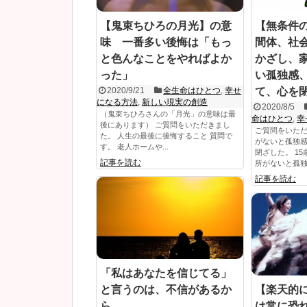
【鬼束ちひろの月光】の意
【無条件
味 一番多い後悔は「もっ
間体、社
と色んなことをやればよか
かざし、
った」
い孤独感
2020/9/21
全生命はひとつ
,
幸せ
て、心を
になる方法
,
新しい現実の創造
2020/8/5
（鬼束ちひろさんの「月光」の意味は最
命はひとつ
,
幸
後にあります） ご質問をいただきまし
ご質問をいただ
た。 人生の最後に後悔すること 質問で
がないと孤独
す。 老人ホームや...
閉ざした。 1
記事を読む
所がないと孤独感
記事を読む
「私はあなたを信じてる」
と言うのは、不信があるか
【楽天的
ら。
は常に恐