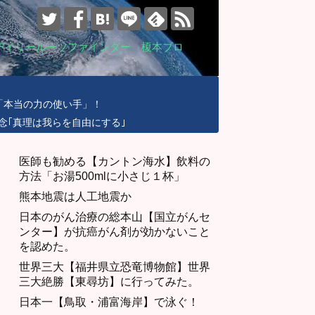
デイリールーツファインダー 榎本ブロ
「本当の力の使い手」！
念｢真理は我らを自由にする｣
医師も勧める【カントン海水】飲料の
方法「お湯500mlに小さじ１杯」
熊本地震は人工地震か
日本のがん治療の総本山【国立がんセ
ンター】が抗癌がん剤が効かないこと
を認めた。
世界三大【福井県立恐竜博物館】世界
三大絶勝【東尋坊】に行ってみた。
日本一【鳥取・浦富海岸】で泳ぐ！