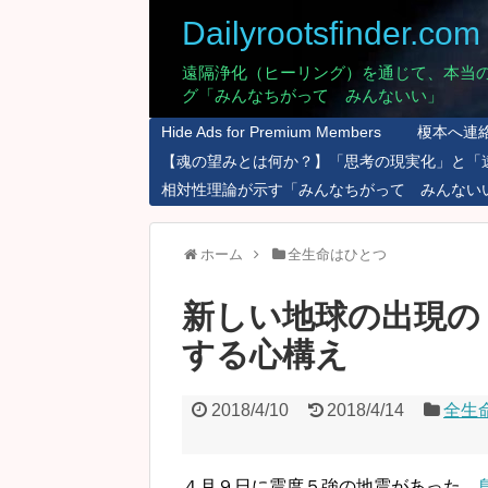
Dailyrootsfinder.com
遠隔浄化（ヒーリング）を通じて、本当
グ「みんなちがって みんないい」
Hide Ads for Premium Members
榎本へ連
【魂の望みとは何か？】「思考の現実化」と「
相対性理論が示す「みんなちがって みんない
ホーム
全生命はひとつ
新しい地球の出現の
する心構え
2018/4/10
2018/4/14
全生
４月９日に震度５強の地震があった、