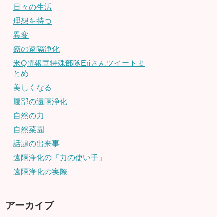
日々の生活
理想を持つ
異変
癌の遠隔浄化
米Q情報軍特殊部隊Eriさんツイートま
とめ
美しくなる
腹部の遠隔浄化
自然の力
自然菜園
話題の出来事
遠隔浄化の「力の使い手」
遠隔浄化の実際
アーカイブ