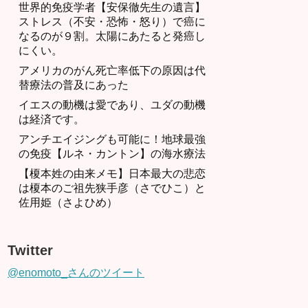
世界的免疫学者【安保徹先生の遺言】
ストレス（不安・恐怖・怒り）で癌に
なるのが９割。太陽にあたると発癌し
にくい。
アメリカのがん死亡率低下の原因は代
替療法の普及にあった
イエスの動機は愛であり、ユダの動機
は経済です。
アンチエイジングも可能に！地球最強
の免疫【ルネ・カントン】の海水療法
【榎本姓の由来メモ】日本最大の悲恋
は榎本のご祖先狭手彦（さでひこ）と
佐用姫（さよひめ）
Twitter
@enomoto_さんのツイート