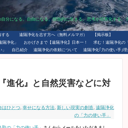
の自分になる。自由になる。情熱的に生きる。思考が現実化する。
絡する
遠隔浄化を志す方へ（無料メルマガ）
【掲示板】
遠隔浄化」
おかげさまで【遠隔浄化】日本一！
求む！遠隔浄化の
い」
自己紹介
遠隔浄化の依頼について
遠隔浄化｢力の使い手｣理
『進化』と自然災害などに対
命はひとつ
,
幸せになる方法
,
新しい現実の創造
,
遠隔浄化
の「力の使い手」
鳥取の「力の使い手」
さんからメールをいただきまし