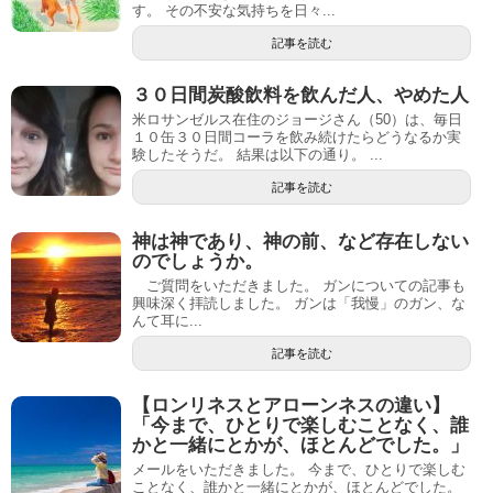
す。 その不安な気持ちを日々...
記事を読む
３０日間炭酸飲料を飲んだ人、やめた人
米ロサンゼルス在住のジョージさん（50）は、毎日
１０缶３０日間コーラを飲み続けたらどうなるか実
験したそうだ。 結果は以下の通り。 ...
記事を読む
神は神であり、神の前、など存在しない
のでしょうか。
ご質問をいただきました。 ガンについての記事も
興味深く拝読しました。 ガンは「我慢」のガン、な
んて耳に...
記事を読む
【ロンリネスとアローンネスの違い】
「今まで、ひとりで楽しむことなく、誰
かと一緒にとかが、ほとんどでした。」
メールをいただきました。 今まで、ひとりで楽しむ
ことなく、誰かと一緒にとかが、ほとんどでした。