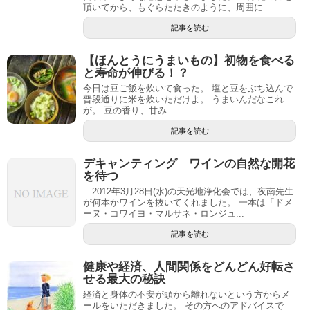
頂いてから、もぐらたたきのように、周囲に...
記事を読む
【ほんとうにうまいもの】初物を食べる
と寿命が伸びる！？
今日は豆ご飯を炊いて食った。 塩と豆をぶち込んで
普段通りに米を炊いただけよ。 うまいんだなこれ
が。 豆の香り、甘み...
記事を読む
デキャンティング ワインの自然な開花
を待つ
2012年3月28日(水)の天光地浄化会では、夜南先生
が何本かワインを抜いてくれました。 一本は「ドメ
ーヌ・コワイヨ・マルサネ・ロンジュ...
記事を読む
健康や経済、人間関係をどんどん好転さ
せる最大の秘訣
経済と身体の不安が頭から離れないという方からメ
ールをいただきました。 その方へのアドバイスで