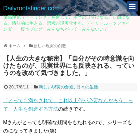
Dailyrootsfinder.com
遠隔浄化（ヒーリング）を通じて、本当の自分になる。自由にな
る。情熱的に生きる。思考が現実化する。デイリールーツファイ
ンダー 榎本ブログ「みんなちがって みんないい」
ホーム
新しい現実の創造
【人生の大きな秘密】「自分がその時意識を向
けたものが、現実世界にも反映される、ってい
うのを改めて気づきました。」
2017/8/11
新しい現実の創造
,
日々の生活
「とっても満たされて、これ以上何が必要なんだろう、っ
て」人生を創造する方法
の続きです。
Mさんがとっても明確な疑問をもたれるので、シリーズも
のになってきました(笑)